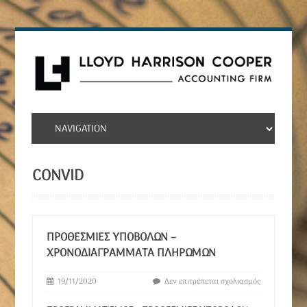
CONVID
ΠΡΟΘΕΣΜΊΕΣ ΥΠΟΒΟΛΏΝ –
ΧΡΟΝΟΔΙΑΓΡΆΜΜΑΤΑ ΠΛΗΡΩΜΏΝ
19/11/2020
Δεν επιτρέπεται σχολιασμός