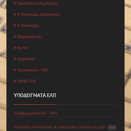
Περιοδικό Επιχείρηση
E-Forologia Epsilonnet
E-Forologia
Καραγιάννης
Forin
Εργατικά
Εργασιακά – Net
OENET.GR
ΥΠΟΔΕΊΓΜΑΤΑ ΕΛΠ
Υποδείγματα ΕΛΠ – ΣΟΛ
EGXEIRIDIO_APANTHSEWN_SE_FOROLOGIKA_THEMATA_05_2025
Λήψη