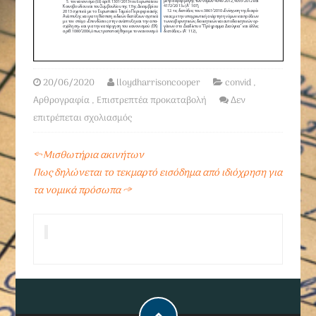
20/06/2020
lloydharrisoncooper
convid
,
Αρθρογραφία
,
Επιστρεπτέα προκαταβολή
Δεν
επιτρέπεται σχολιασμός
←
Μισθωτήρια ακινήτων
Πως δηλώνεται το τεκμαρτό εισόδημα από ιδιόχρηση για
τα νομικά πρόσωπα
→