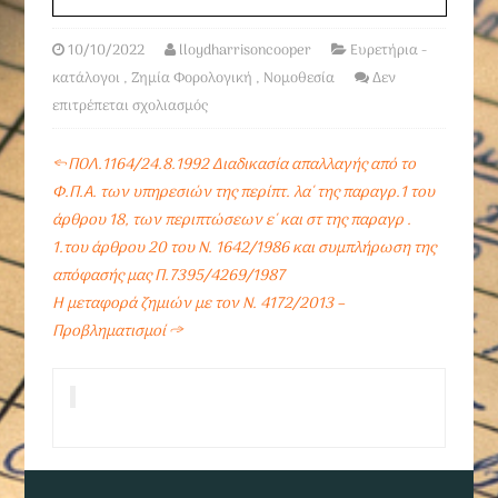
10/10/2022
lloydharrisoncooper
Ευρετήρια -
κατάλογοι
,
Ζημία Φορολογική
,
Νομοθεσία
Δεν
επιτρέπεται σχολιασμός
←
ΠΟΛ.1164/24.8.1992 Διαδικασία απαλλαγής από το
Φ.Π.Α. των υπηρεσιών της περίπτ. λα΄ της παραγρ.1 του
άρθρου 18, των περιπτώσεων ε΄ και στ της παραγρ .
1.του άρθρου 20 του Ν. 1642/1986 και συμπλήρωση της
απόφασής μας Π.7395/4269/1987
Η μεταφορά ζημιών με τον Ν. 4172/2013 –
Προβληματισμοί
→