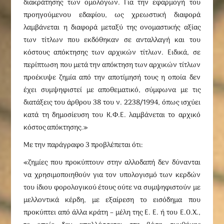
διακράτησης των ομολόγων. Για την εφαρμογή του
προηγούμενου εδαφίου, ως χρεωστική διαφορά
λαμβάνεται η διαφορά μεταξύ της ονομαστικής αξίας
των τίτλων που εκδόθηκαν σε ανταλλαγή και του
κόστους απόκτησης των αρχικών τίτλων. Ειδικά, σε
περίπτωση που μετά την απόκτηση των αρχικών τίτλων
προέκυψε ζημία από την αποτίμησή τους η οποία δεν
έχει συμψηφιστεί με αποθεματικό, σύμφωνα με τις
διατάξεις του άρθρου 38 του ν. 2238/1994, όπως ισχύει
κατά τη δημοσίευση του Κ.Φ.Ε. λαμβάνεται το αρχικό
κόστος απόκτησης.»
Με την παράγραφο 3 προβλέπεται ότι:
«ζημίες που προκύπτουν στην αλλοδαπή δεν δύνανται
να χρησιμοποιηθούν για τον υπολογισμό των κερδών
του ίδιου φορολογικού έτους ούτε να συμψηφιστούν με
μελλοντικά κέρδη, με εξαίρεση το εισόδημα που
προκύπτει από άλλα κράτη – μέλη της Ε. Ε. ή του Ε.Ο.Χ.,