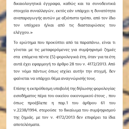
δικαιολογητικά έγγραφα, καθώς και τα συνοδευτικά
στοιχεία συναλλαγών, εκτός εάν υπάρχει η δυνατότητα
αναπαραγωγής αυτών με αξιόπιστο τρόπο, από τον ίδιο
τον υπόχρεο ή/και από τις διασταυρώσεις του
ελέγχου.»
Το ερώτημα που προκύπτει από τα παραπάνω, είναι τι
γίνεται με τις μεταφερόμενες για συμψηφισμό ζημιές
στα επόμενα πέντε (5) φορολογικά έτη, όταν για τα έτη
αυτά έχει εφαρμογή το άρθρο 28 του ν. 4172/2013. Από
τον νόμο πάντως όπως ισχύει αυτήν την στιγμή, δεν
φαίνεται να υπάρχει θέμα αναγνώρισής τους.
Επίσης η εκπρόθεσμη υποβολή της δήλωσης φορολογίας
εισοδήματος πέρα του οικείου οικονομικού έτους , που
όπως προέβλεπε η παρ.1 του άρθρου 61 του
ν.2238/1994, στερούσε το δικαίωμα του συμψηφισμού
της ζημιάς, με τον ν. 4172/2013 δεν επιφέρει τα ίδια
αποτελέσματα.