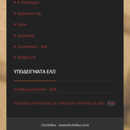
E-Forologia
Καραγιάννης
Forin
Εργατικά
Εργασιακά – Net
OENET.GR
ΥΠΟΔΕΊΓΜΑΤΑ ΕΛΠ
Υποδείγματα ΕΛΠ – ΣΟΛ
EGXEIRIDIO_APANTHSEWN_SE_FOROLOGIKA_THEMATA_05_2025
Λήψη
LhcHellas : www.lhchellas.com