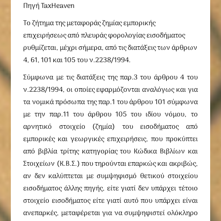
Πηγή TaxHeaven
Το ζήτημα της μεταφοράς ζημίας εμπορικής
επιχειρήσεως από πλευράς φορολογίας εισοδήματος
ρυθμίζεται, μέχρι σήμερα, από τις διατάξεις των άρθρων
4, 61, 101 και 105 του ν.2238/1994.
Σύμφωνα με τις διατάξεις της παρ.3 του άρθρου 4 του
ν.2238/1994, οι οποίες εφαρμόζονται αναλόγως και για
τα νομικά πρόσωπα της παρ.1 του άρθρου 101 σύμφωνα
με την παρ.11 του άρθρου 105 του ιδίου νόμου, το
αρνητικό στοιχείο (ζημία) του εισοδήματος από
εμπορικές και γεωργικές επιχειρήσεις, που προκύπτει
από βιβλία τρίτης κατηγορίας του Κώδικα Βιβλίων και
Στοιχείων (Κ.Β.Σ.) που τηρούνται επαρκώς και ακριβώς,
αν δεν καλύπτεται με συμψηφισμό θετικού στοιχείου
εισοδήματος άλλης πηγής, είτε γιατί δεν υπάρχει τέτοιο
στοιχείο εισοδήματος είτε γιατί αυτό που υπάρχει είναι
ανεπαρκές, μεταφέρεται για να συμψηφιστεί ολόκληρο