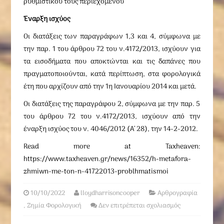
ρυθμιστικού τους περιεχομένου
Έναρξη ισχύος
Οι διατάξεις των παραγράφων 1,3 και 4, σύμφωνα με
την παρ. 1 του άρθρου 72 του ν.4172/2013, ισχύουν για
τα εισοδήματα που αποκτώνται και τις δαπάνες που
πραγματοποιούνται, κατά περίπτωση, στα φορολογικά
έτη που αρχίζουν από την 1η Ιανουαρίου 2014 και μετά.
Οι διατάξεις της παραγράφου 2, σύμφωνα με την παρ. 5
του άρθρου 72 του ν.4172/2013, ισχύουν από την
έναρξη ισχύος του ν. 4046/2012 (Α’ 28), την 14-2-2012.
Read more at Taxheaven:
https://www.taxheaven.gr/news/16352/h-metafora-
zhmiwn-me-ton-n-41722013-problhmatismoi
10/10/2022
lloydharrisoncooper
Αρθρογραφία
,
Ζημία Φορολογική
Δεν επιτρέπεται σχολιασμός