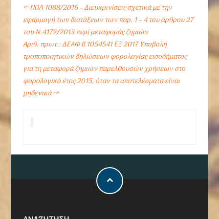
←
ΠΟΛ 1088/2016 – Διευκρινίσεις σχετικά με την
εφαρμογή των διατάξεων των παρ. 1 – 4 του άρθρου 27
του N.4172/2013 περί μεταφοράς ζημιών
Αριθ. πρωτ.: ΔΕΑΦ Β 1054541 ΕΞ 2017 Υποβολή
τροποποιητικών δηλώσεων φορολογίας εισοδήματος
για τη μεταφορά ζημιών παρελθουσών χρήσεων στο
φορολογικό έτος 2015, όταν τα αποτελέσματα είναι
μηδενικά
→