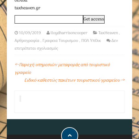
σελίδα
taxheaven.gr
10/09/2019
lloydharrisoncooper
TaxHeaven
,
Αρθρογραφία
,
Γραφεια Τουρισμου
,
ΠΟΛ ΥπΟικ
Δεν
επιτρέπεται σχολιασμός
←
Παροχή υπηρεσιών μεταφοράς από τουριστικό
γραφείο
Ειδικό καθεστώς πακέτων τουριστικού γραφείου
→