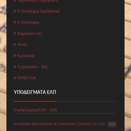
Περιοδικό Επιχείρηση
E-Forologia Epsilonnet
E-Forologia
Καραγιάννης
Forin
Εργατικά
Εργασιακά – Net
OENET.GR
ΥΠΟΔΕΊΓΜΑΤΑ ΕΛΠ
Υποδείγματα ΕΛΠ – ΣΟΛ
EGXEIRIDIO_APANTHSEWN_SE_FOROLOGIKA_THEMATA_05_2025
Λήψη