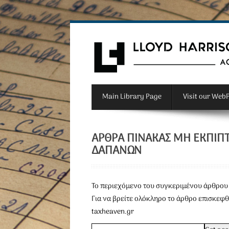
Main Library Page
Visit our Web
ΆΡΘΡΑ ΠΊΝΑΚΑΣ ΜΗ ΕΚΠΙΠ
ΔΑΠΑΝΏΝ
To περιεχόμενο του συγκεριμένου άρθρου 
Για να βρείτε ολόκληρο το άρθρο επισκεφθ
taxheaven.gr