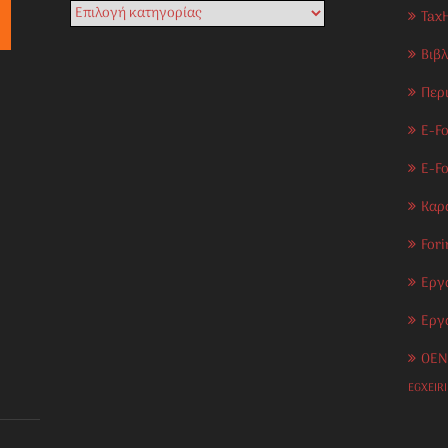
Tax
Βιβ
Περ
E-Fo
E-F
Καρ
Fori
Εργ
Εργ
OEN
EGXEIR