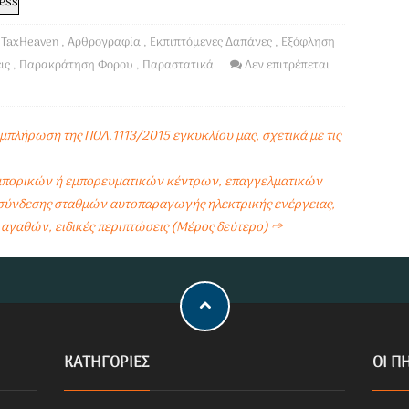
TaxHeaven
,
Αρθρογραφία
,
Εκπιπτόμενες Δαπάνες
,
Εξόφληση
ις
,
Παρακράτηση Φορου
,
Παραστατικά
Δεν επιτρέπεται
ήρωση της ΠΟΛ.1113/2015 εγκυκλίου μας, σχετικά με τις
μπορικών ή εμπορευματικών κέντρων, επαγγελματικών
ύνδεσης σταθμών αυτοπαραγωγής ηλεκτρικής ενέργειας,
ν αγαθών, ειδικές περιπτώσεις (Μέρος δεύτερο)
→
KΑΤΗΓΟΡΊΕΣ
ΟΙ Π