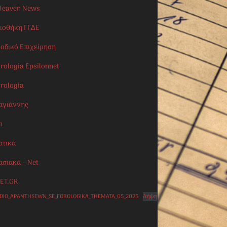
Heaven News
λιοθήκη ΓΓΔΕ
ιοδικό Επιχείρηση
rologia Epsilonnet
orologia
αγιάννης
n
ατικά
ασιακά – Net
ET.GR
IDIO_APANTHSEWN_SE_FOROLOGIKA_THEMATA_05_2025
Λήψη