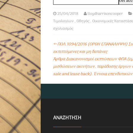
25/04/2018
lloydharrisoncooper
Τιμολογίων
,
Οδηγός
,
Οικονομικές Καταστάσε
σχολιασμός
←
ΠΟΛ.1094/2016 (ΟΡΘΗ ΕΠΑΝΑΛΗΨΗ) Συμπλ
εκπιπτόμενες και μη δαπάνες
Άρθρα Διακανονισμοί εκπτώσεων ΦΠΑ (ε
μισθώσεων ακινήτων, παράδοσης έργων σ
sale and lease back). Έννοια επενδυτικώ
ΑΝΑΖΗΤΗΣΗ