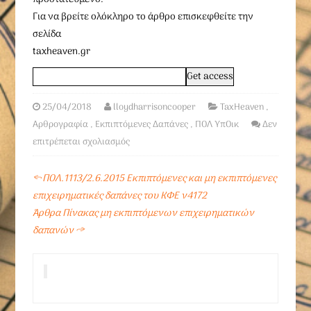
Για να βρείτε ολόκληρο το άρθρο επισκεφθείτε την
σελίδα
taxheaven.gr
25/04/2018
lloydharrisoncooper
TaxHeaven
,
Αρθρογραφία
,
Εκπιπτόμενες Δαπάνες
,
ΠΟΛ ΥπΟικ
Δεν
επιτρέπεται σχολιασμός
←
ΠΟΛ.1113/2.6.2015 Εκπιπτόμενες και μη εκπιπτόμενες
επιχειρηματικές δαπάνες του ΚΦΕ ν4172
Άρθρα Πίνακας μη εκπιπτόμενων επιχειρηματικών
δαπανών
→