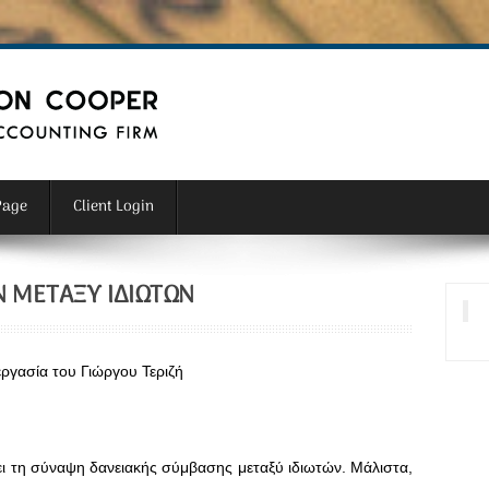
Page
Client Login
Ν ΜΕΤΑΞΎ ΙΔΙΩΤΏΝ
ργασία του Γιώργου Τεριζή
πει τη σύναψη δανειακής σύμβασης μεταξύ ιδιωτών. Μάλιστα,