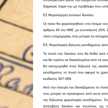
υπολογιστούν βάσει του ελάχιστου επιτοκ
διάρκειας παρά την μη πρόβλεψη που υπάρ
Ε2.Φορολόγηση έντοκου δανείου
Οι τόκοι θα φορολογηθούν στο όνομα του 
άρθρου 40 του ΚΦΕ, με συντελεστή 15%. 
τόκοι υπερημερίας που μπορεί να απορρέο
Ε3. Φορολογική δήλωση εισοδήματος από
Το ποσό του δανείου που θα δοθεί από το
και θα πρέπει να δικαιολογείται από τα ε
θα καταχωρηθεί στην δήλωση της οικεί
εισοδήματος το ποσό που αφορά το χρεο
κωδικούς 667-668.
Από την πλευρά του δανειζόμενου το ποσό 
που μπορεί να προκύψουν από αυτό αποτε
της δήλωσης φορολογίας εισοδήματος. Στη
απόσβεση δανείου και συνεπώς ως τε