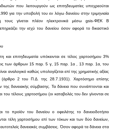
ιδιωτών που λειτουργούν ως επιτηδευματίες υποχρεούται
990 για την υποβολή του εν λόγω δανείου στην τριμηνιαία
 τους γίνεται πλέον ηλεκτρονικά μέσω gsis-ΦΕΚ Β
επηρεάζει την ισχύ του δανείου όσον αφορά το δικαστικό
ου
ώτη και επιτηδευματία υπόκεινται σε τέλος χαρτοσήμου 3%
ις των άρθρων 15 παρ. 5 γ, 15 παρ. 1α , 13 παρ. 1α, του
ναι αναλογικό καθώς υπολογίζεται επί της χρηματικής αξίας
 (άρθρο 2 του Π.Δ. της 28.7.1931). Χαρτόσημο επίσης
ν της δανειακής σύμβασης. Τα δάνεια που συνάπτονται και
 του τέλους χαρτοσήμου (οι καταβολές του δεν γίνονται σε
αι το προϊόν του δανείου ο οφειλέτης το δανειοδοτήσει
νται τέλη χαρτοσήμου επί των τόκων και των δύο δανείων,
 αυτοτελείς δανειακές συμβάσεις. Όσον αφορά τα δάνεια στα