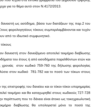
ίου που ισχύει στα έντοκα γραμμάτια του Δημοσίου τρίμηνης
χει για το θέμα αυτό στον Ν.4172/2013.
δανειστή ως εισόδημα, βάσει των διατάξεων της παρ.2 του
Στους φορολογητέους τόκους συμπεριλαμβάνονται και τυχόν
υν από το ιδιωτικό συμφωνητικό.
 τόκους
ν δανειστή στον δανειζόμενο αποτελεί τεκμήριο διαβίωσης
ισοδήματα του έτους ή από εισοδήματα παρελθόντων ετών και
ας χρονιάς στον κωδικό 759-760 της δήλωσης φορολογίας
λύσιο στον κωδικό 781-782 και το ποσό των τόκων στους
της επιστροφής του δανείου και οι τόκοι-τόκοι υπερημερίας
λεί τεκμήριο και θα καταχωρηθεί στους κωδικούς 727-728
ν περίπτωση που το δάνειο είναι άτοκο ως τοκοχρεωλυτική
κμήριο διαβίωσης θα υπολογιστεί μόνο το ποσό της