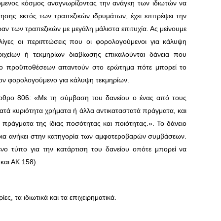
μενος κόσμος αναγνωρίζοντας την ανάγκη των ιδιωτών να
ησης εκτός των τραπεζικών ιδρυμάτων, έχει επιτρέψει την
ν των τραπεζικών με μεγάλη μάλιστα επιτυχία. Ας μείνουμε
 λίγες οι περιπτώσεις που οι φορολογούμενοι για κάλυψη
ιχείων ή τεκμηρίων διαβίωσης επικαλούνται δάνεια που
λο προϋποθέσεων απαντούν στο ερώτημα πότε μπορεί το
τον φορολογούμενο για κάλυψη τεκμηρίων.
άρθρο 806: «Με τη σύμβαση του δανείου ο ένας από τους
ατά κυριότητα χρήματα ή άλλα αντικαταστατά πράγματα, και
πράγματα της ίδιας ποσότητας και ποιότητας.». Το δάνειο
οια ανήκει στην κατηγορία των αμφοτεροβαρών συμβάσεων.
ένο τύπο για την κατάρτιση του δανείου οπότε μπορεί να
και ΑΚ 158).
ες, τα ιδιωτικά και τα επιχειρηματικά.