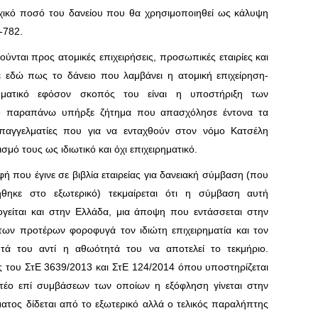
χικό ποσό του δανείου που θα χρησιμοποιηθεί ως κάλυψη
-782.
ούνται προς ατομικές επιχειρήσεις, προσωπικές εταιρίες και
με εδώ πως το δάνειο που λαμβάνει η ατομική επιχείρηση-
ιρηματικό εφόσον σκοπός του είναι η υποστήριξη των
 Το παραπάνω υπήρξε ζήτημα που απασχόλησε έντονα τα
παγγελματίες που για να ενταχθούν στον νόμο Κατσέλη
ό τους ως ιδιωτικό και όχι επιχειρηματικό.
ή που έγινε σε βιβλία εταιρείας για δανειακή σύμβαση (που
ήθηκε στο εξωτερικό) τεκμαίρεται ότι η σύμβαση αυτή
γείται και στην Ελλάδα, μια άποψη που εντάσσεται στην
 των προτέρων φοροφυγά τον ιδιώτη επιχειρηματία και τον
τά του αντί η αθωότητά του να αποτελεί το τεκμήριο.
ς του ΣτΕ 3639/2013 και ΣτΕ 124/2014 όπου υποστηρίζεται
ητέο επί συμβάσεων των οποίων η εξόφληση γίνεται στην
ατος δίδεται από το εξωτερικό αλλά ο τελικός παραλήπτης