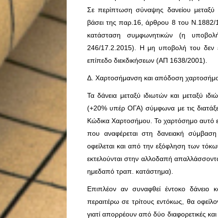
Σε περίπτωση σύναψης δανείου μεταξύ 
βάσει της παρ.16, άρθρου 8 του Ν.1882/1
κατάσταση συμφωνητικών (η υποβολή
246/17.2.2015). Η μη υποβολή του δεν 
επίπεδο διεκδικήσεων (ΑΠ 1638/2001).
Δ. Χαρτοσήμανση και απόδοση χαρτοσήμ
Τα δάνεια μεταξύ ιδιωτών και μεταξύ ιδι
(+20% υπέρ ΟΓΑ) σύμφωνα με τις διατάξε
Κώδικα Χαρτοσήμου. Το χαρτόσημο αυτό εί
που αναφέρεται στη δανειακή σύμβαση
οφείλεται και από την εξόφληση των τόκω
εκτελούνται στην αλλοδαπή απαλλάσσονται
ημεδαπό τραπ. κατάστημα).
Επιπλέον αν συναφθεί έντοκο δάνειο κ
περαιτέρω σε τρίτους εντόκως, θα οφείλο
γιατί απορρέουν από δύο διαφορετικές και