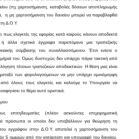
ανείου (πχ χαρτοσήμανση, καταβολές δόσεων αποπληρωμής
ά, η μη χαρτοσήμανση του δανείου μπορεί να παραβλεφθεί
τη Δ.Ο.Υ.
ο πως ελεγκτές της εφορίας κατά καιρούς κάνουν αποδεκτά
 ή άλλα σχετικά έγγραφα παρεπόμενα μια τραπεζικής
ειακής σύμβασης του συναλλασσόμενου. Έτσι ενίοτε ο
κμήριά του. Όμως δυστυχώς δεν υπάρχει πάγια τακτική από
λόγηση τέτοιων τραπεζικών αποδεικτικών. Η θέση μας είναι
ς μεταξύ των φορολογούμενων να μην υπάρχει ομοιόμορφη
 από όλους τους ελεγκτές και καλούμε το Υπουργείο να
ασαφηνίσει το θέμα αυτό οριστικά.
ήμου
επιτηδευματίες (πλέον ασκούντες επιχειρηματική
ικά πρόσωπα οι οποίοι δεν υποβάλλουν για θεώρηση τη
ου εγγράφου στην Δ.Ο.Υ. αποτελεί η χαρτοσήμανση του
τός 5 ημερών από την κατάρτιση και υπογραφή του δανείου.