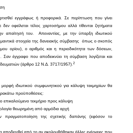
αση
ρτισθεί εγγράφως ή προφορικά. Σε περίπτωση που γίνει
 δεν οφείλεται τέλος χαρτοσήμου αλλά τίθενται ζητήματα
ην απαίτησή του. Απεναντίας, με την ύπαρξη ιδιωτικού
ημαντικά στοιχεία της δανειακής σύμβασης όπως ο σκοπός
μιμου ορίου), ο αριθμός και η περιοδικότητα των δόσεων,
. Σαν έγγραφο που αποδεικνύει τη σύμβαση λογίζεται και
2
ηδευματιών (άρθρο 12 Ν.Δ. 3717/1957).
ν μορφή ιδιωτικού συμφωνητικού για κάλυψη τεκμηρίων θα
παρακάτω προϋποθέσεις:
 το επικαλούμενο τεκμήριο προς κάλυψη
ονολογία θεωρημένη από αρμόδια αρχή
την πραγματοποίηση της σχετικής δαπάνης (εφόσον το
 να αποδειχθεί από το αν ακολουθήθηκαν άλλες ενέργειες που