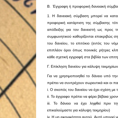
Β. Έγγραφη ή προφορική δανειακή σύμβ
1. Η δανειακή σύμβαση μπορεί να κατα
προφορική κατάρτιση της σύμβασης τότε
απόδειξης για τον δανειστή ως προς τ
συμφωνητικού καθορίζονται επακριβώς σ
του δανείου, το επιτόκιο (εντός του νό
επιπλέον όροι όπως ποινικές ρήτρες κλπ
κάθε σχετική εγγραφή στα βιβλία των επιτ
Γ. Επίκληση δανείου για κάλυψη τεκμηρίων
Για να χρησιμοποιηθεί το δάνειο υπό τη
πρέπει να συντρέχουν σωρευτικά και οι 
i. Ο σκοπός του δανείου να έχει σχέση με
ii. Το έγγραφο πρέπει να φέρει βέβαια χρ
iii. Το δάνειο να έχει ληφθεί πριν 
επικαλούμαστε για κάλυψη τεκμηρίου)
iv. Η μη εικονικότητα αυτού. Αυτή μπορεί