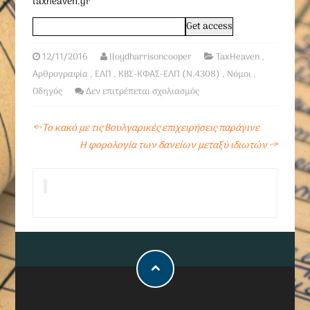
taxheaven.gr
12/11/2016
lloydharrisoncooper
TaxHeaven
,
Αρθρογραφία
,
ΕΛΠ
,
ΚΒΣ-ΚΦΑΣ-ΕΛΠ (Ν.4308)
,
Νόμοι
,
Οδηγός
Δεν επιτρέπεται σχολιασμός
←
Το κακό με τις Βουλγαρικές επιχειρήσεις παράγινε
Η φορολογία των δανείων μεταξύ ιδιωτών
→