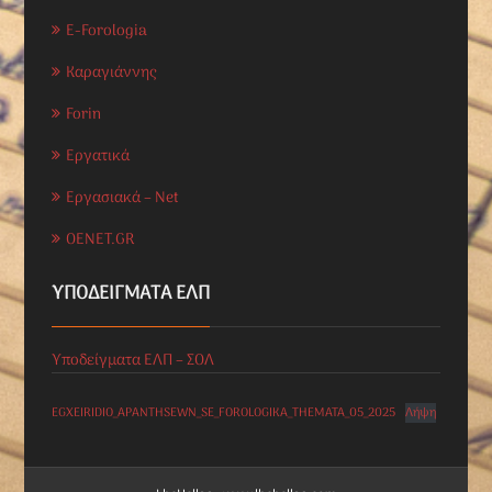
E-Forologia
Καραγιάννης
Forin
Εργατικά
Εργασιακά – Net
OENET.GR
ΥΠΟΔΕΊΓΜΑΤΑ ΕΛΠ
Υποδείγματα ΕΛΠ – ΣΟΛ
EGXEIRIDIO_APANTHSEWN_SE_FOROLOGIKA_THEMATA_05_2025
Λήψη