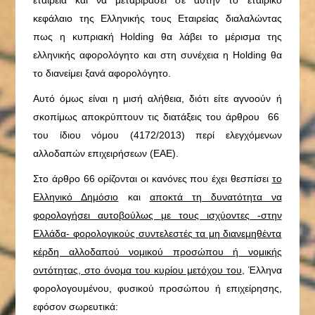
εταιρεία και να μεταβιβάσει σε αυτήν το εταιρικό
κεφάλαιο της Ελληνικής τους Εταιρείας διαλαλώντας
πως η κυπριακή Holding θα λάβει το μέρισμα της
ελληνικής αφορολόγητο και στη συνέχεια η Holding θα
το διανείμει ξανά αφορολόγητο.
Αυτό όμως είναι η μισή αλήθεια, διότι είτε αγνοούν ή
σκοπίμως αποκρύπτουν τις διατάξεις του άρθρου 66
του ίδιου νόμου (4172/2013) περί ελεγχόμενων
αλλοδαπών επιχειρήσεων (ΕΑΕ).
Στο άρθρο 66 ορίζονται οι κανόνες που έχει θεσπίσει
το
Ελληνικό Δημόσιο
και
αποκτά τη δυνατότητα να
φορολογήσει αυτοβούλως με τους ισχύοντες -στην
Ελλάδα- φορολογικούς συντελεστές τα μη διανεμηθέντα
κέρδη αλλοδαπού νομικού προσώπου ή νομικής
οντότητας, στο όνομα του κυρίου μετόχου του
, Έλληνα
φορολογουμένου, φυσικού προσώπου ή επιχείρησης,
εφόσον σωρευτικά: