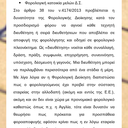
Φορολογική κατοικία μελών Δ.Σ.
Στο άρθρο 38 του ν.4174/2013 προβλέπεται η
δυνατότητα της Φορολογικής Διοίκησης κατά τον
προσδιορισμό φόρου να αγνοεί κάθε τεχνητή
διευθέτηση ή σειρά διευθετήσεων που αποβλέπει σε
αποφυγή της φορολόγησης και οδηγεί σε φορολογικό
πλεονέκτημα. Ως «διευθέτηση» νοείται κάθε συναλλαγή,
δράση, πράξη, συμφωνία, επιχορήγηση, συνεννόηση,
υπόσχεση, δέσμευση ή γεγονός. Μια διευθέτηση μπορεί
να περιλαμβάνει περισσότερα από ένα στάδια ή μέρη.
Με λίγα λόγια αν η Φορολογική Διοίκηση διαπιστώσει
πως ο φορολογούμενος έχει προβεί στην σύσταση
εταιρείας στην αλλοδαπή (ακόμη και εντός της Ε.Ε.),
ακόμη και αν δεν είναι χώρα με προνομιακό φορολογικό
καθεστώς όπως π.χ. η Αγγλία, τότε είναι δυνατόν να
θεωρήσει πως πρόκειται για προσπάθεια
φοροαποφυγής εφόσον κρίνει πως η εν λόγω εταιρεία