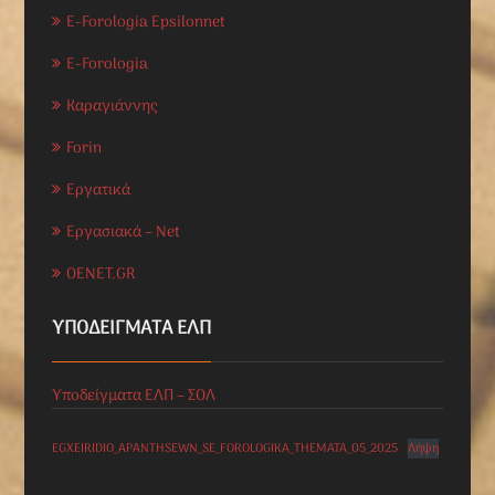
E-Forologia Epsilonnet
E-Forologia
Καραγιάννης
Forin
Εργατικά
Εργασιακά – Net
OENET.GR
ΥΠΟΔΕΊΓΜΑΤΑ ΕΛΠ
Υποδείγματα ΕΛΠ – ΣΟΛ
EGXEIRIDIO_APANTHSEWN_SE_FOROLOGIKA_THEMATA_05_2025
Λήψη