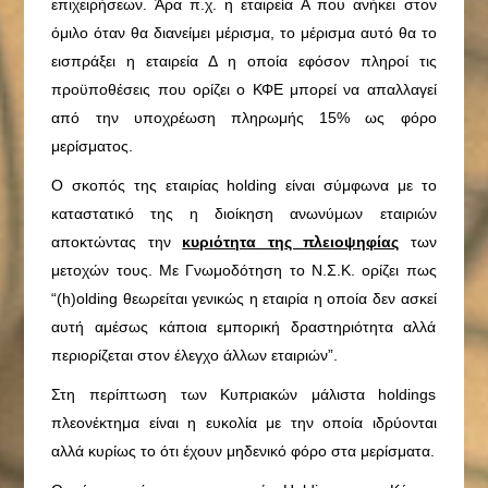
επιχειρήσεων. Άρα π.χ. η εταιρεία Α που ανήκει στον
όμιλο όταν θα διανείμει μέρισμα, το μέρισμα αυτό θα το
εισπράξει η εταιρεία Δ η οποία εφόσον πληροί τις
προϋποθέσεις που ορίζει ο ΚΦΕ μπορεί να απαλλαγεί
από την υποχρέωση πληρωμής 15% ως φόρο
μερίσματος.
Ο σκοπός της εταιρίας holding είναι σύμφωνα με το
καταστατικό της η διοίκηση ανωνύμων εταιριών
αποκτώντας την
κυριότητα της πλειοψηφίας
των
μετοχών τους. Με Γνωμοδότηση το Ν.Σ.Κ. ορίζει πως
“(h)olding θεωρείται γενικώς η εταιρία η οποία δεν ασκεί
αυτή αμέσως κάποια εμπορική δραστηριότητα αλλά
περιορίζεται στον έλεγχο άλλων εταιριών”.
Στη περίπτωση των Κυπριακών μάλιστα holdings
πλεονέκτημα είναι η ευκολία με την οποία ιδρύονται
αλλά κυρίως το ότι έχουν μηδενικό φόρο στα μερίσματα.