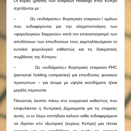
Οι κύριες χρήσεις των εταιρειών Holdings στην Κύπρο
σχετίζονται με :
– Ως «ενδιάµεσες» θυγατρικές εταιρειών / οµίλων
που ενδιαφέρονται για την ελαχιστοποίηση των
«φορολογικών διαρροών» κατά τον επαναπατρισµό των
αποδόσεων των επενδύσεων τους εκμεταλλευόμενοι το
ευνοϊκό φορολογικό καθεστώς και τις διακρατικές
συµβάσεις της Κύπρου.
– Ως «ενδιάµεσες» θυγατρικές εταιρειών PHC
(personal holding companies) για επενδύσεις φυσικών
προσώπων – για άτοµα µε υψηλά εισοδήματα ή/και
μεγάλη περιουσία.
Πατώντας λοιπόν πάνω στο ευεργετικό καθεστώς που
επιφυλάσσει η Κυπριακή Δημοκρατία για τις εταιρείες
αυτές, οι εν λόγω επιτήδειοι καλούν κάθε ενδιαφερόμενο
να ιδρύσει στο εξωτερικό (κυρίως Κύπρο) μια τέτοια