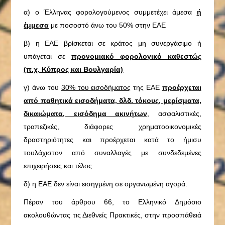
α) ο Έλληνας φορολογούμενος συμμετέχει άμεσα
ή
έμμεσα
με ποσοστό άνω του 50% στην ΕΑΕ
β) η ΕΑΕ βρίσκεται σε κράτος μη συνεργάσιμο ή
υπάγεται σε
προνομιακό φορολογικό καθεστώς
(π.χ. Κύπρος και Βουλγαρία)
γ) άνω του
30% του εισοδήματος
της ΕΑΕ
προέρχεται
από παθητικά εισοδήματα, δλδ. τόκους, μερίσματα,
δικαιώματα, εισόδημα ακινήτων
, ασφαλιστικές,
τραπεζικές, διάφορες χρηματοοικονομικές
δραστηριότητες και προέρχεται κατά το ήμισυ
τουλάχιστον από συναλλαγές με συνδεδεμένες
επιχειρήσεις και τέλος
δ) η ΕΑΕ δεν είναι εισηγμένη σε οργανωμένη αγορά.
Πέραν του άρθρου 66, το Ελληνικό Δημόσιο
ακολουθώντας τις Διεθνείς Πρακτικές, στην προσπάθειά