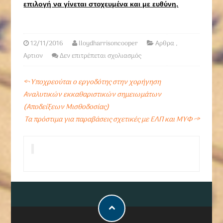
επιλογή να γίνεται στοχευμένα και με ευθύνη.
12/11/2016
lloydharrisoncooper
Αρθρα
,
Αρτιον
Δεν επιτρέπεται σχολιασμός
←
Υποχρεούται ο εργοδότης στην χορήγηση
Αναλυτικών εκκαθαριστικών σημειωμάτων
(Αποδείξεων Μισθοδοσίας)
Tα πρόστιμα για παραβάσεις σχετικές με ΕΛΠ και ΜΥΦ
→