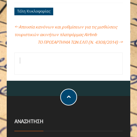
Τέλη Κυκλοφορίας
←
Απουσία κανόνων και ρυθμίσεων για τις μισθώσεις
τουριστικών ακινήτων πλατφόρμας Airbnb
ΤΟ ΠΡΟΣΑΡΤΗΜΑ ΤΩΝ ΕΛΠ (Ν. 4308/2014)
→
ΑΝΑΖΗΤΗΣΗ