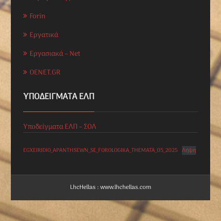
Forin
Εργατικά
Εργασιακά – Net
OENET.GR
ΥΠΟΔΕΊΓΜΑΤΑ ΕΛΠ
Υποδείγματα ΕΛΠ – ΣΟΛ
EGXEIRIDIO_APANTHSEWN_SE_FOROLOGIKA_THEMATA_05_2025
Λήψη
LhcHellas : www.lhchellas.com