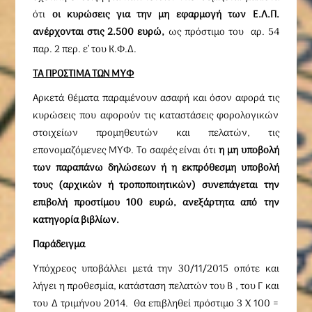
ότι
οι κυρώσεις για την μη εφαρμογή των Ε.Λ.Π.
ανέρχονται στις 2.500 ευρώ,
ως πρόστιμο του αρ. 54
παρ. 2 περ. ε’ του Κ.Φ.Δ.
ΤΑ ΠΡΟΣΤΙΜΑ ΤΩΝ ΜΥΦ
Αρκετά θέματα παραμένουν ασαφή και όσον αφορά τις
κυρώσεις που αφορούν τις καταστάσεις φορολογικών
στοιχείων προμηθευτών και πελατών, τις
επονομαζόμενες ΜΥΦ. Το σαφές είναι ότι
η μη υποβολή
των παραπάνω δηλώσεων ή η εκπρόθεσμη υποβολή
τους (αρχικών ή τροποποιητικών) συνεπάγεται την
επιβολή προστίμου 100 ευρώ, ανεξάρτητα από την
κατηγορία βιβλίων.
Παράδειγμα
Υπόχρεος υποβάλλει μετά την 30/11/2015 οπότε και
λήγει η προθεσμία, κατάσταση πελατών του Β , του Γ και
του Δ τριμήνου 2014. Θα επιβληθεί πρόστιμο 3 Χ 100 =