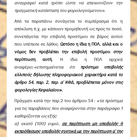
αναγραφεί κατά τρόπο ώστε να απεικονίζουν την
πραγματική κατάσταση του φορολογούμενου».
Από τα παραπάνω συνάγεται το συμπέρασμα ότι η
απόκλιση π.χ. με κάποιον προμηθευτή ως προς το ποσό,
συνεπάγεται την επιβολή προστίμου σε βάρος αυτού
που υπέπεσε σε λάθος.
Ωστόσο η ίδια η ΠΟΛ. αλλά και ο
νόμος δεν προβλέπει την επιβολή προστίμου στην
περίπτωση αυτή.
Η ίδια η ΠΟΛ αρχικά
αναφέρει:
«επισημαίνεται ότι
πρόστιμο υποβολής
ελλιπούς δήλωσης πληροφοριακού χαρακτήρα κατά το
άρθρο 54, παρ. 2, περ. α’ ΚΦΔ, προβλέπεται μόνον στις
φορολογίες Κεφαλαίου».
Πράγματι κατά την παρ.2 του άρθρου 54 :
«τα πρόστιμα
για τις παραβάσεις που αναφέρονται στην παράγραφο 1
καθορίζονται ως εξής:
α) εκατό (100) ευρώ,
σε περίπτωση μη υποβολής ή
εκπρόθεσμης υποβολής σχετικά με την περίπτωση α’ της