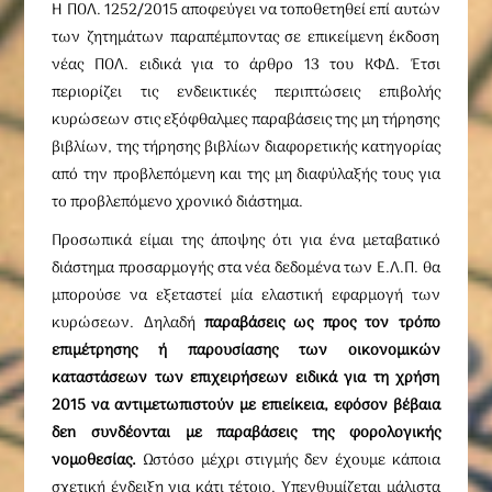
Η ΠΟΛ. 1252/2015 αποφεύγει να τοποθετηθεί επί αυτών
των ζητημάτων παραπέμποντας σε επικείμενη έκδοση
νέας ΠΟΛ. ειδικά για το άρθρο 13 του ΚΦΔ. Έτσι
περιορίζει τις ενδεικτικές περιπτώσεις επιβολής
κυρώσεων στις εξόφθαλμες παραβάσεις της μη τήρησης
βιβλίων, της τήρησης βιβλίων διαφορετικής κατηγορίας
από την προβλεπόμενη και της μη διαφύλαξής τους για
το προβλεπόμενο χρονικό διάστημα.
Προσωπικά είμαι της άποψης ότι για ένα μεταβατικό
διάστημα προσαρμογής στα νέα δεδομένα των Ε.Λ.Π. θα
μπορούσε να εξεταστεί μία ελαστική εφαρμογή των
κυρώσεων. Δηλαδή
παραβάσεις ως προς τον τρόπο
επιμέτρησης ή παρουσίασης των οικονομικών
καταστάσεων των επιχειρήσεων ειδικά για τη χρήση
2015 να αντιμετωπιστούν με επιείκεια, εφόσον βέβαια
δε
n συνδέονται με παραβάσεις της φορολογικής
νομοθεσίας.
Ωστόσο μέχρι στιγμής δεν έχουμε κάποια
σχετική ένδειξη για κάτι τέτοιο. Υπενθυμίζεται μάλιστα