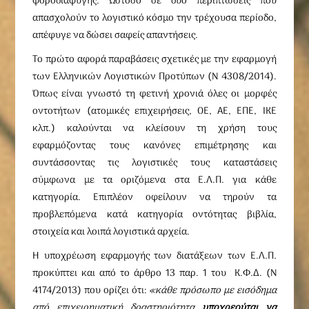
φοροδιαφυγής. Ωστόσο σε δύο περιπτώσεις που
απασχολούν το λογιστικό κόσμο την τρέχουσα περίοδο,
απέφυγε να δώσει σαφείς απαντήσεις.
Το πρώτο αφορά παραβάσεις σχετικές με την εφαρμογή
των Ελληνικών Λογιστικών Προτύπων (Ν 4308/2014).
Όπως είναι γνωστό τη φετινή χρονιά όλες οι μορφές
οντοτήτων (ατομικές επιχειρήσεις, ΟΕ, ΑΕ, ΕΠΕ, ΙΚΕ
κλπ.) καλούνται να κλείσουν τη χρήση τους
εφαρμόζοντας τους κανόνες επιμέτρησης και
συντάσσοντας τις λογιστικές τους καταστάσεις
σύμφωνα με τα οριζόμενα στα Ε.Λ.Π. για κάθε
κατηγορία. Επιπλέον οφείλουν να τηρούν τα
προβλεπόμενα κατά κατηγορία οντότητας βιβλία,
στοιχεία και λοιπά λογιστικά αρχεία.
Η υποχρέωση εφαρμογής των διατάξεων των Ε.Λ.Π.
προκύπτει και από το άρθρο 13 παρ. 1 του Κ.Φ.Δ. (Ν
4174/2013) που ορίζει ότι:
«κάθε πρόσωπο με εισόδημα
από επιχειρηματική δραστηριότητα
υποχρεούται να