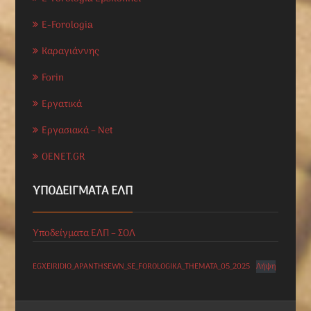
E-Forologia
Καραγιάννης
Forin
Εργατικά
Εργασιακά – Net
OENET.GR
ΥΠΟΔΕΊΓΜΑΤΑ ΕΛΠ
Υποδείγματα ΕΛΠ – ΣΟΛ
EGXEIRIDIO_APANTHSEWN_SE_FOROLOGIKA_THEMATA_05_2025
Λήψη