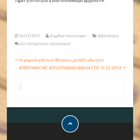
τηρεί η οντότητα ή από συνδυασμό αρχείων».
26/11/2015
lloydharrisoncooper
Βιβλιοθήκη
Δεν επιτρέπεται σχολιασμός
←
Η φορολογία των δανείων μεταξύ ιδιωτών
ΑΠΟΓΡΑΦΗ ΜΕ ΑΠΛΟΓΡΑΦΙΚΑ ΒΙΒΛΙΑ ΣΤΙΣ 31.12.2014
→