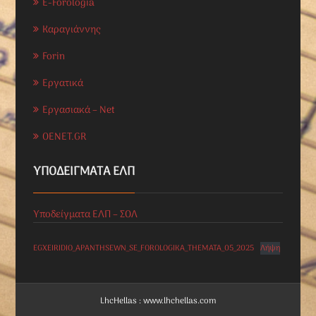
E-Forologia
Καραγιάννης
Forin
Εργατικά
Εργασιακά – Net
OENET.GR
ΥΠΟΔΕΊΓΜΑΤΑ ΕΛΠ
Υποδείγματα ΕΛΠ – ΣΟΛ
EGXEIRIDIO_APANTHSEWN_SE_FOROLOGIKA_THEMATA_05_2025
Λήψη
LhcHellas : www.lhchellas.com