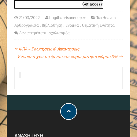
21/03/2022
lloydharrisoncooper
TaxHeaven
,
Αρθρογραφία
,
Βιβλιοθήκη
,
Ενοικια
,
Θεματική Ενότητα
Δεν επιτρέπεται σχολιασμός
←
ΦΠΑ – Ερωτήσεις & Απαντήσεις
Έννοια τεχνικού έργου και παρακράτηση φόρου 3%
→
ΑΝΑΖΗΤΗΣΗ