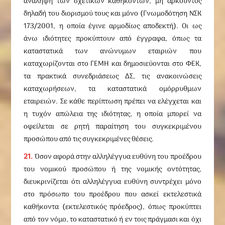
ανάληψη των σχετικών καθηκόντων, μη αρκούντος
δηλαδή του διορισμού τους και μόνο (Γνωμοδότηση ΝΣΚ
173/2001, η οποία έγινε αρμοδίως αποδεκτή). Οι ως
άνω ιδιότητες προκύπτουν από έγγραφα, όπως τα
καταστατικά των ανώνυμων εταιριών που
καταχωρίζονται στο ΓΕΜΗ και δημοσιεύονται στο ΦΕΚ,
τα πρακτικά συνεδριάσεως ΔΣ, τις ανακοινώσεις
καταχωρήσεων, τα καταστατικά ομόρρυθμων
εταιρειών. Σε κάθε περίπτωση πρέπει να ελέγχεται και
η τυχόν απώλεια της ιδιότητας, η οποία μπορεί να
οφείλεται σε ρητή παραίτηση του συγκεκριμένου
προσώπου από τις συγκεκριμένες θέσεις.
21.
Όσον αφορά στην αλληλέγγυα ευθύνη του προέδρου
του νομικού προσώπου ή της νομικής οντότητας,
διευκρινίζεται ότι αλληλέγγυα ευθύνη συντρέχει μόνο
στο πρόσωπο του προέδρου που ασκεί εκτελεστικά
καθήκοντα (εκτελεστικός πρόεδρος), όπως προκύπτει
από τον νόμο, το καταστατικό ή εν τοις πράγμασι και όχι