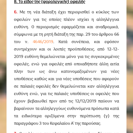
Β. Το είδος της (φορολογικής) οφειλής
6.
Με τη νέα διάταξη έχει περιορισθεί ο κύκλος των
οφειλών για τις οποίες πλέον ισχύει η αλληλέγγυα
ευθύνη. Ο περιορισμός εφαρμόζεται και αναδρομικά,
σύμφωνα με τη ρητή διάταξη της παρ. 29 του άρθρου 66
του ν.
4646/2019
. Κατά συνέπεια, και εφόσον
συντρέχουν και οι λοιπές προϋποθέσεις, από 12-12-
2019 ευθύνη θεμελιώνεται μόνο για τις συγκεκριμένες
οφειλές, ενώ για οφειλές από οποιαδήποτε άλλη αιτία
πλην των ως άνω κατονομαζομένων για νέες
υποθέσεις καθώς και για νέες υποθέσεις που αφορούν
σε παλαιές οφειλές δεν θεμελιώνεται καν αλληλέγγυα
ευθύνη ενώ, για τις παλαιές υποθέσεις οι οφειλές που
έχουν βεβαιωθεί πριν από τις 12/12/2019 παύουν να
βαραίνουν τα αλληλεγγύως ευθυνόμενα πρόσωπα κατά
τα ειδικότερα οριζόμενα στην περίπτωση (γ) της
παραγράφου 3 του Κεφαλαίου Α’ της παρούσας.