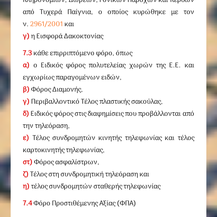
Κληρονομιών, Δωρεών, Γονικών Παροχών και Κερδών
από Τυχερά Παίγνια, ο οποίος κυρώθηκε με τον
ν.
2961/2001
και
γ)
η Εισφορά Δακοκτονίας
7.3
κάθε επιρριπτόμενο φόρο, όπως
α)
ο Ειδικός φόρος πολυτελείας χωρών της Ε.Ε. και
εγχωρίως παραγομένων ειδών,
β)
Φόρος Διαμονής,
γ)
Περιβαλλοντικό Τέλος πλαστικής σακούλας,
δ)
Ειδικός φόρος στις διαφημίσεις που προβάλλονται από
την τηλεόραση,
ε)
Τέλος συνδρομητών κινητής τηλεφωνίας και τέλος
καρτοκινητής τηλεφωνίας,
στ)
Φόρος ασφαλίστρων,
ζ)
Τέλος στη συνδρομητική τηλεόραση και
η)
τέλος συνδρομητών σταθερής τηλεφωνίας
7.4
Φόρο Προστιθέμενης Αξίας (ΦΠΑ)