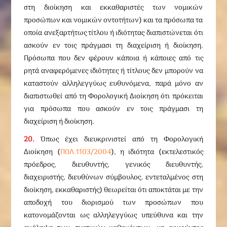
στη διοίκηση και εκκαθαριστές των νομικών
προσώπων και νομικών οντοτήτων) και τα πρόσωπα τα
οποία ανεξαρτήτως τίτλου ή ιδιότητας διαπιστώνεται ότι
ασκούν εν τοις πράγμασι τη διαχείριση ή διοίκηση.
Πρόσωπα που δεν φέρουν κάποια ή κάποιες από τις
ρητά αναφερόμενες ιδιότητες ή τίτλους δεν μπορούν να
καταστούν αλληλεγγύως ευθυνόμενα, παρά μόνο αν
διαπιστωθεί από τη Φορολογική Διοίκηση ότι πρόκειται
για πρόσωπα που ασκούν εν τοις πράγμασι τη
διαχείριση ή διοίκηση.
20.
Όπως έχει διευκρινιστεί από τη Φορολογική
Διοίκηση (
ΠΟΛ.1103/2004
), η ιδιότητα (εκτελεστικός
πρόεδρος, διευθυντής, γενικός διευθυντής,
διαχειριστής, διευθύνων σύμβουλος, εντεταλμένος στη
διοίκηση, εκκαθαριστής) θεωρείται ότι αποκτάται με την
αποδοχή του διορισμού των προσώπων που
κατονομάζονται ως αλληλεγγύως υπεύθυνα και την