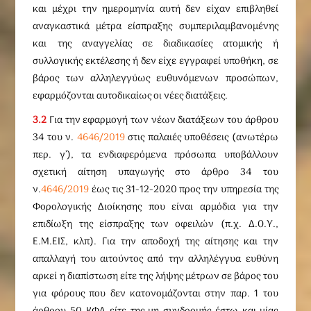
και μέχρι την ημερομηνία αυτή δεν είχαν επιβληθεί
αναγκαστικά μέτρα είσπραξης συμπεριλαμβανομένης
και της αναγγελίας σε διαδικασίες ατομικής ή
συλλογικής εκτέλεσης ή δεν είχε εγγραφεί υποθήκη, σε
βάρος των αλληλεγγύως ευθυνόμενων προσώπων,
εφαρμόζονται αυτοδικαίως οι νέες διατάξεις.
3.2
Για την εφαρμογή των νέων διατάξεων του άρθρου
34 του ν.
4646/2019
στις παλαιές υποθέσεις (ανωτέρω
περ. γ’), τα ενδιαφερόμενα πρόσωπα υποβάλλουν
σχετική αίτηση υπαγωγής στο άρθρο 34 του
ν.
4646/2019
έως τις 31-12-2020 προς την υπηρεσία της
Φορολογικής Διοίκησης που είναι αρμόδια για την
επιδίωξη της είσπραξης των οφειλών (π.χ. Δ.Ο.Υ.,
Ε.Μ.ΕΙΣ, κλπ). Για την αποδοχή της αίτησης και την
απαλλαγή του αιτούντος από την αλληλέγγυα ευθύνη
αρκεί η διαπίστωση είτε της λήψης μέτρων σε βάρος του
για φόρους που δεν κατονομάζονται στην παρ. 1 του