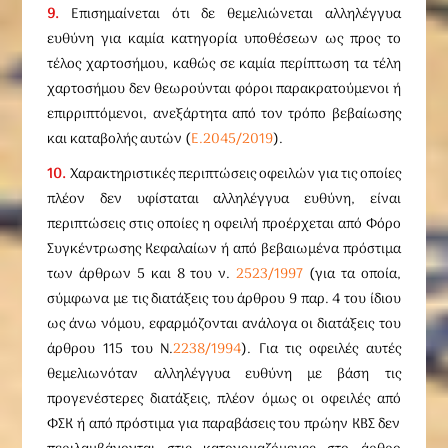
9.
Επισημαίνεται ότι δε θεμελιώνεται αλληλέγγυα
ευθύνη για καμία κατηγορία υποθέσεων ως προς το
τέλος χαρτοσήμου, καθώς σε καμία περίπτωση τα τέλη
χαρτοσήμου δεν θεωρούνται φόροι παρακρατούμενοι ή
επιρριπτόμενοι, ανεξάρτητα από τον τρόπο βεβαίωσης
και καταβολής αυτών (
Ε.2045/2019
).
10.
Χαρακτηριστικές περιπτώσεις οφειλών για τις οποίες
πλέον δεν υφίσταται αλληλέγγυα ευθύνη, είναι
περιπτώσεις στις οποίες η οφειλή προέρχεται από Φόρο
Συγκέντρωσης Κεφαλαίων ή από βεβαιωμένα πρόστιμα
των άρθρων 5 και 8 του ν.
2523/1997
(για τα οποία,
σύμφωνα με τις διατάξεις του άρθρου 9 παρ. 4 του ίδιου
ως άνω νόμου, εφαρμόζονται ανάλογα οι διατάξεις του
άρθρου 115 του Ν.
2238/1994
). Για τις οφειλές αυτές
θεμελιωνόταν αλληλέγγυα ευθύνη με βάση τις
προγενέστερες διατάξεις, πλέον όμως οι οφειλές από
ΦΣΚ ή από πρόστιμα για παραβάσεις του πρώην ΚΒΣ δεν