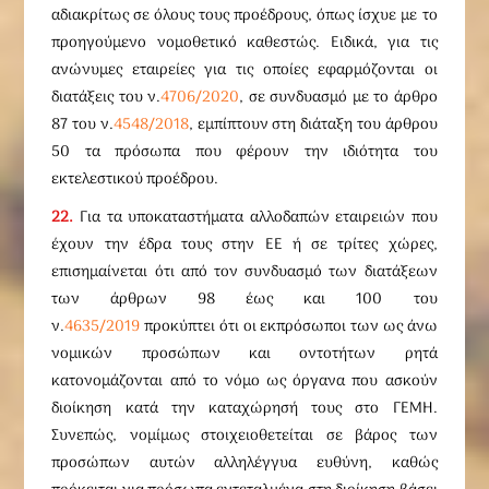
αδιακρίτως σε όλους τους προέδρους, όπως ίσχυε με το
προηγούμενο νομοθετικό καθεστώς. Ειδικά, για τις
ανώνυμες εταιρείες για τις οποίες εφαρμόζονται οι
διατάξεις του ν.
4706/2020
, σε συνδυασμό με το άρθρο
87 του ν.
4548/2018
, εμπίπτουν στη διάταξη του άρθρου
50 τα πρόσωπα που φέρουν την ιδιότητα του
εκτελεστικού προέδρου.
22.
Για τα υποκαταστήματα αλλοδαπών εταιρειών που
έχουν την έδρα τους στην ΕΕ ή σε τρίτες χώρες,
επισημαίνεται ότι από τον συνδυασμό των διατάξεων
των άρθρων 98 έως και 100 του
ν.
4635/2019
προκύπτει ότι οι εκπρόσωποι των ως άνω
νομικών προσώπων και οντοτήτων ρητά
κατονομάζονται από το νόμο ως όργανα που ασκούν
διοίκηση κατά την καταχώρησή τους στο ΓΕΜΗ.
Συνεπώς, νομίμως στοιχειοθετείται σε βάρος των
προσώπων αυτών αλληλέγγυα ευθύνη, καθώς