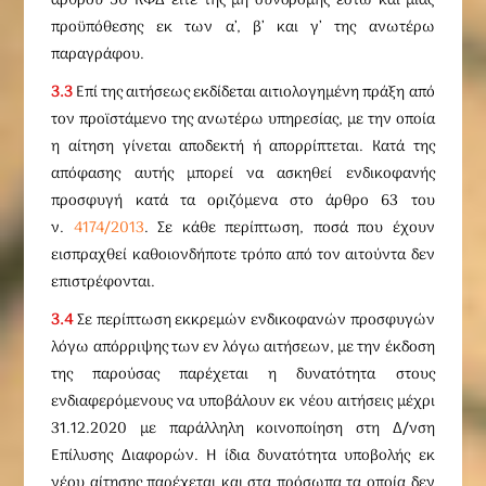
άρθρου 50 ΚΦΔ είτε της μη συνδρομής έστω και μίας
προϋπόθεσης εκ των α’, β’ και γ’ της ανωτέρω
παραγράφου.
3.3
Επί της αιτήσεως εκδίδεται αιτιολογημένη πράξη από
τον προϊστάμενο της ανωτέρω υπηρεσίας, με την οποία
η αίτηση γίνεται αποδεκτή ή απορρίπτεται. Κατά της
απόφασης αυτής μπορεί να ασκηθεί ενδικοφανής
προσφυγή κατά τα οριζόμενα στο άρθρο 63 του
ν.
4174/2013
. Σε κάθε περίπτωση, ποσά που έχουν
εισπραχθεί καθοιονδήποτε τρόπο από τον αιτούντα δεν
επιστρέφονται.
3.4
Σε περίπτωση εκκρεμών ενδικοφανών προσφυγών
λόγω απόρριψης των εν λόγω αιτήσεων, με την έκδοση
της παρούσας παρέχεται η δυνατότητα στους
ενδιαφερόμενους να υποβάλουν εκ νέου αιτήσεις μέχρι
31.12.2020 με παράλληλη κοινοποίηση στη Δ/νση
Επίλυσης Διαφορών. Η ίδια δυνατότητα υποβολής εκ
νέου αίτησης παρέχεται και στα πρόσωπα τα οποία δεν