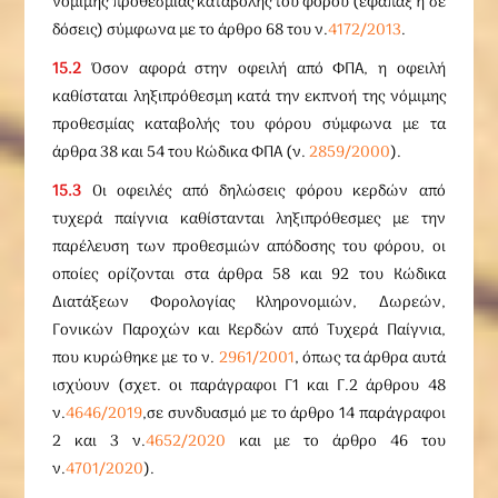
νόμιμης προθεσμίας καταβολής του φόρου (εφάπαξ ή σε
δόσεις) σύμφωνα με το άρθρο 68 του ν.
4172/2013
.
15.2
Όσον αφορά στην οφειλή από ΦΠΑ, η οφειλή
καθίσταται ληξιπρόθεσμη κατά την εκπνοή της νόμιμης
προθεσμίας καταβολής του φόρου σύμφωνα με τα
άρθρα 38 και 54 του Κώδικα ΦΠΑ (ν.
2859/2000
).
15.3
Οι οφειλές από δηλώσεις φόρου κερδών από
τυχερά παίγνια καθίστανται ληξιπρόθεσμες με την
παρέλευση των προθεσμιών απόδοσης του φόρου, οι
οποίες ορίζονται στα άρθρα 58 και 92 του Κώδικα
Διατάξεων Φορολογίας Κληρονομιών, Δωρεών,
Γονικών Παροχών και Κερδών από Τυχερά Παίγνια,
που κυρώθηκε με το ν.
2961/2001
, όπως τα άρθρα αυτά
ισχύουν (σχετ. οι παράγραφοι Γ1 και Γ.2 άρθρου 48
ν.
4646/2019
,σε συνδυασμό με το άρθρο 14 παράγραφοι
2 και 3 ν.
4652/2020
και με το άρθρο 46 του
ν.
4701/2020
).