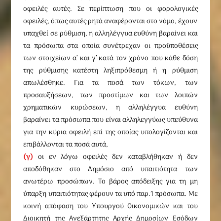
οφειλές αυτές. Σε περίπτωση που οι φορολογικές
οφειλές, όπως αυτές ρητά αναφέρονται στο νόμο, έχουν
υπαχθεί σε ρύθμιση, η αλληλέγγυα ευθύνη βαραίνει και
τα πρόσωπα στα οποία συνέτρεχαν οι προϋποθέσεις
των στοιχείων α’ και γ’ κατά τον χρόνο που κάθε δόση
της ρύθμισης κατέστη ληξιπρόθεσμη ή η ρύθμιση
απωλέσθηκε. Για τα ποσά των τόκων, των
προσαυξήσεων, των προστίμων και των λοιπών
χρηματικών κυρώσεων, η αλληλέγγυα ευθύνη
βαραίνει τα πρόσωπα που είναι αλληλεγγύως υπεύθυνα
για την κύρια οφειλή επί της οποίας υπολογίζονται και
επιβάλλονται τα ποσά αυτά,
(γ)
οι εν λόγω οφειλές δεν καταβλήθηκαν ή δεν
αποδόθηκαν στο Δημόσιο από υπαιτιότητα των
ανωτέρω προσώπων. Το βάρος απόδειξης για τη μη
ύπαρξη υπαιτιότητας φέρουν τα υπό παρ.1 πρόσωπα. Με
κοινή απόφαση του Υπουργού Οικονομικών και του
Διοικητή της Ανεξάρτητης Αρχής Δημοσίων Εσόδων