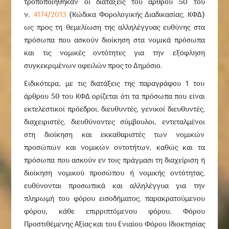
τροποποιήθηκαν οι διατάξεις του άρθρου 50 του
ν.
4174/2013
(Κώδικα Φορολογικής Διαδικασίας, ΚΦΔ)
ως προς τη θεμελίωση της αλληλέγγυας ευθύνης στα
πρόσωπα που ασκούν διοίκηση στα νομικά πρόσωπα
και τις νομικές οντότητες για την εξόφληση
συγκεκριμένων οφειλών προς το Δημόσιο.
Ειδικότερα, με τις διατάξεις της παραγράφου 1 του
άρθρου 50 του ΚΦΔ ορίζεται ότι τα πρόσωπα που είναι
εκτελεστικοί πρόεδροι, διευθυντές, γενικοί διευθυντές,
διαχειριστές, διευθύνοντες σύμβουλοι, εντεταλμένοι
στη διοίκηση και εκκαθαριστές των νομικών
προσώπων και νομικών οντοτήτων, καθώς και τα
πρόσωπα που ασκούν εν τοις πράγμασι τη διαχείριση ή
διοίκηση νομικού προσώπου ή νομικής οντότητας,
ευθύνονται προσωπικά και αλληλέγγυα για την
πληρωμή του φόρου εισοδήματος, παρακρατούμενου
φόρου, κάθε επιρριπτόμενου φόρου, Φόρου
Προστιθέμενης Αξίας και του Ενιαίου Φόρου Ιδιοκτησίας