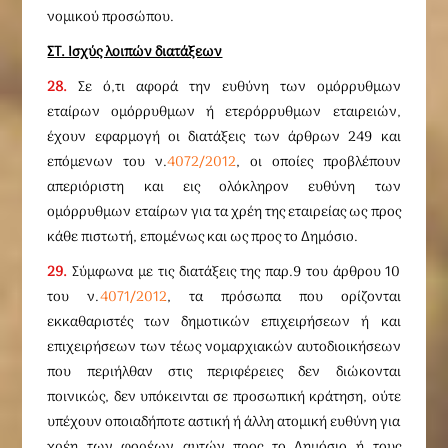
νομικού προσώπου.
ΣΤ. Ισχύς λοιπών διατάξεων
28.
Σε ό,τι αφορά την ευθύνη των ομόρρυθμων
εταίρων ομόρρυθμων ή ετερόρρυθμων εταιρειών,
έχουν εφαρμογή οι διατάξεις των άρθρων 249 και
επόμενων του ν.
4072/2012
, οι οποίες προβλέπουν
απεριόριστη και εις ολόκληρον ευθύνη των
ομόρρυθμων εταίρων για τα χρέη της εταιρείας ως προς
κάθε πιστωτή, επομένως και ως προς το Δημόσιο.
29.
Σύμφωνα με τις διατάξεις της παρ.9 του άρθρου 10
του ν.
4071/2012
, τα πρόσωπα που ορίζονται
εκκαθαριστές των δημοτικών επιχειρήσεων ή και
επιχειρήσεων των τέως νομαρχιακών αυτοδιοικήσεων
που περιήλθαν στις περιφέρειες δεν διώκονται
ποινικώς, δεν υπόκεινται σε προσωπική κράτηση, ούτε
υπέχουν οποιαδήποτε αστική ή άλλη ατομική ευθύνη για
χρέη των φορέων αυτών προς το Δημόσιο ή τους