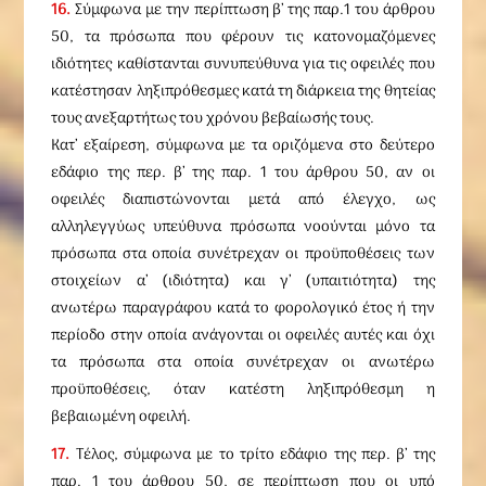
16.
Σύμφωνα με την περίπτωση β’ της παρ.1 του άρθρου
50, τα πρόσωπα που φέρουν τις κατονομαζόμενες
ιδιότητες καθίστανται συνυπεύθυνα για τις οφειλές που
κατέστησαν ληξιπρόθεσμες κατά τη διάρκεια της θητείας
τους ανεξαρτήτως του χρόνου βεβαίωσής τους.
Κατ’ εξαίρεση, σύμφωνα με τα οριζόμενα στο δεύτερο
εδάφιο της περ. β’ της παρ. 1 του άρθρου 50, αν οι
οφειλές διαπιστώνονται μετά από έλεγχο, ως
αλληλεγγύως υπεύθυνα πρόσωπα νοούνται μόνο τα
πρόσωπα στα οποία συνέτρεχαν οι προϋποθέσεις των
στοιχείων α’ (ιδιότητα) και γ’ (υπαιτιότητα) της
ανωτέρω παραγράφου κατά το φορολογικό έτος ή την
περίοδο στην οποία ανάγονται οι οφειλές αυτές και όχι
τα πρόσωπα στα οποία συνέτρεχαν οι ανωτέρω
προϋποθέσεις, όταν κατέστη ληξιπρόθεσμη η
βεβαιωμένη οφειλή.
17.
Τέλος, σύμφωνα με το τρίτο εδάφιο της περ. β’ της
παρ. 1 του άρθρου 50, σε περίπτωση που οι υπό