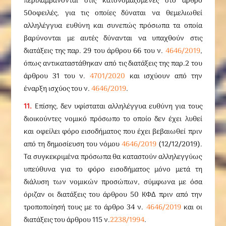
περιλαμβάνονται στις κατονομαζόμενες στο άρθρο
50οφειλές, για τις οποίες δύναται να θεμελιωθεί
αλληλέγγυα ευθύνη και συνεπώς πρόσωπα τα οποία
βαρύνονται με αυτές δύνανται να υπαχθούν στις
διατάξεις της παρ. 29 του άρθρου 66 του ν.
4646/2019
,
όπως αντικαταστάθηκαν από τις διατάξεις της παρ.2 του
άρθρου 31 του ν.
4701/2020
και ισχύουν από την
έναρξη ισχύος του ν.
4646/2019
.
11.
Επίσης, δεν υφίσταται αλληλέγγυα ευθύνη για τους
διοικούντες νομικό πρόσωπο το οποίο δεν έχει λυθεί
και οφείλει φόρο εισοδήματος που έχει βεβαιωθεί πριν
από τη δημοσίευση του νόμου
4646/2019
(12/12/2019).
Τα συγκεκριμένα πρόσωπα θα καταστούν αλληλεγγύως
υπεύθυνα για το φόρο εισοδήματος μόνο μετά τη
διάλυση των νομικών προσώπων, σύμφωνα με όσα
όριζαν οι διατάξεις του άρθρου 50 ΚΦΔ πριν από την
τροποποίησή τους με το άρθρο 34 ν.
4646/2019
και οι
διατάξεις του άρθρου 115 ν.
2238/1994
.