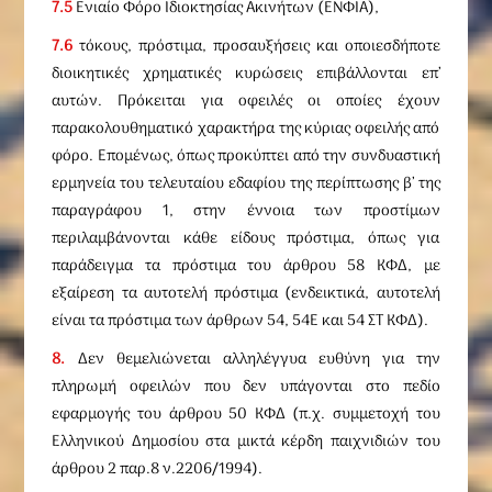
7.5
Ενιαίο Φόρο Ιδιοκτησίας Ακινήτων (ΕΝΦΙΑ),
7.6
τόκους, πρόστιμα, προσαυξήσεις και οποιεσδήποτε
διοικητικές χρηματικές κυρώσεις επιβάλλονται επ’
αυτών. Πρόκειται για οφειλές οι οποίες έχουν
παρακολουθηματικό χαρακτήρα της κύριας οφειλής από
φόρο. Επομένως, όπως προκύπτει από την συνδυαστική
ερμηνεία του τελευταίου εδαφίου της περίπτωσης β’ της
παραγράφου 1, στην έννοια των προστίμων
περιλαμβάνονται κάθε είδους πρόστιμα, όπως για
παράδειγμα τα πρόστιμα του άρθρου 58 ΚΦΔ, με
εξαίρεση τα αυτοτελή πρόστιμα (ενδεικτικά, αυτοτελή
είναι τα πρόστιμα των άρθρων 54, 54Ε και 54 ΣΤ ΚΦΔ).
8.
Δεν θεμελιώνεται αλληλέγγυα ευθύνη για την
πληρωμή οφειλών που δεν υπάγονται στο πεδίο
εφαρμογής του άρθρου 50 ΚΦΔ (π.χ. συμμετοχή του
Ελληνικού Δημοσίου στα μικτά κέρδη παιχνιδιών του
άρθρου 2 παρ.8 ν.2206/1994).