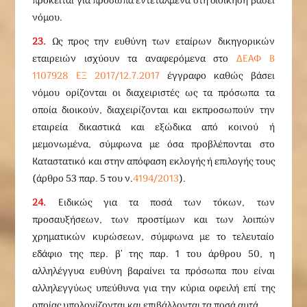
πρόκειται για πρόσωπα εντεταλμένα στη διοίκηση βάσει
νόμου.
23.
Ως προς την ευθύνη των εταίρων δικηγορικών
εταιρειών ισχύουν τα αναφερόμενα στο
ΔΕΑΦ Β
1107928 ΕΞ 2017/12.7.2017
έγγραφο καθώς βάσει
νόμου ορίζονται οι διαχειριστές ως τα πρόσωπα τα
οποία διοικούν, διαχειρίζονται και εκπροσωπούν την
εταιρεία δικαστικά και εξώδικα από κοινού ή
μεμονωμένα, σύμφωνα με όσα προβλέπονται στο
Καταστατικό και στην απόφαση εκλογής ή επιλογής τους
(άρθρο 53 παρ. 5 του ν.
4194/2013
).
24.
Ειδικώς για τα ποσά των τόκων, των
προσαυξήσεων, των προστίμων και των λοιπών
χρηματικών κυρώσεων, σύμφωνα με το τελευταίο
εδάφιο της περ. β’ της παρ. 1 του άρθρου 50, η
αλληλέγγυα ευθύνη βαραίνει τα πρόσωπα που είναι
αλληλεγγύως υπεύθυνα για την κύρια οφειλή επί της
οποίας υπολογίζονται και επιβάλλονται τα ποσά αυτά.