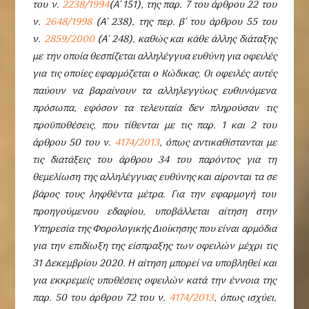
του ν.
2238/1994
(Α’ 151), της παρ. 7 του άρθρου 22 του
ν.
2648/1998
(Α’ 238), της περ. β’ του άρθρου 55 του
ν.
2859/2000
(Α’ 248), καθώς και κάθε άλλης διάταξης
με την οποία θεσπίζεται αλληλέγγυα ευθύνη για οφειλές
για τις οποίες εφαρμόζεται ο Κώδικας. Οι οφειλές αυτές
παύουν να βαραίνουν τα αλληλεγγύως ευθυνόμενα
πρόσωπα, εφόσον τα τελευταία δεν πληρούσαν τις
προϋποθέσεις, που τίθενται με τις παρ. 1 και 2 του
άρθρου 50 του ν.
4174/2013
, όπως αντικαθίστανται με
τις διατάξεις του άρθρου 34 του παρόντος για τη
θεμελίωση της αλληλέγγυας ευθύνης και αίρονται τα σε
βάρος τους ληφθέντα μέτρα. Για την εφαρμογή του
προηγούμενου εδαφίου, υποβάλλεται αίτηση στην
Υπηρεσία της Φορολογικής Διοίκησης που είναι αρμόδια
για την επιδίωξη της είσπραξης των οφειλών μέχρι τις
31 Δεκεμβρίου 2020. Η αίτηση μπορεί να υποβληθεί και
για εκκρεμείς υποθέσεις οφειλών κατά την έννοια της
παρ. 50 του άρθρου 72 του ν.
4174/2013
, όπως ισχύει,