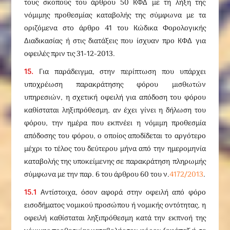
τους σκοπούς του άρθρου 50 ΚΦΔ με τη λήξη της
νόμιμης προθεσμίας καταβολής της σύμφωνα με τα
οριζόμενα στο άρθρο 41 του Κώδικα Φορολογικής
Διαδικασίας ή στις διατάξεις που ίσχυαν προ ΚΦΔ για
οφειλές πριν τις 31-12-2013.
15.
Για παράδειγμα, στην περίπτωση που υπάρχει
υποχρέωση παρακράτησης φόρου μισθωτών
υπηρεσιών, η σχετική οφειλή για απόδοση του φόρου
καθίσταται ληξιπρόθεσμη, αν έχει γίνει η δήλωση του
φόρου, την ημέρα που εκπνέει η νόμιμη προθεσμία
απόδοσης του φόρου, ο οποίος αποδίδεται το αργότερο
μέχρι το τέλος του δεύτερου μήνα από την ημερομηνία
καταβολής της υποκείμενης σε παρακράτηση πληρωμής
σύμφωνα με την παρ. 6 του άρθρου 60 του ν.
4172/2013
.
15.1
Αντίστοιχα, όσον αφορά στην οφειλή από φόρο
εισοδήματος νομικού προσώπου ή νομικής οντότητας, η
οφειλή καθίσταται ληξιπρόθεσμη κατά την εκπνοή της