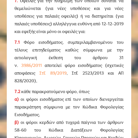
7.
Οφειλές για την πληρωμή των οποίων δύναται να
θεμελιώνεται (για νέες υποθέσεις και για νέες
υποθέσεις για παλαιές οφειλές) ή να διατηρείται (για
παλαιές υποθέσεις) αλληλέγγυα ευθύνη από 12-12-2019
και εφεξής είναι μόνο οι οφειλές για:
7.1
Φόρο εισοδήματος, συμπεριλαμβανομένου του
τέλους επιτηδεύματος καθώς σύμφωνα με την
αιτιολογική έκθεση του άρθρου 31
ν.
3986/2011
αποτελεί φόρο εισοδήματος (σχετικές
αποφάσεις
ΣτΕ 89/2019
, ΣτΕ 2523/2013 και ΑΠ
828/2020),
7.2
κάθε παρακρατούμενο φόρο, όπως
α)
οι φόροι εισοδήματος επί των οποίων διενεργείται
παρακράτηση σύμφωνα με τον Κώδικα Φορολογίας
Εισοδήματος,
β)
οι φόροι κερδών από τυχερά παίγνια των άρθρων
58-60 του Κώδικα Διατάξεων Φορολογίας