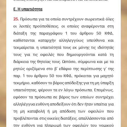
Ε. Η υπαιτιότητα
25.
Πρόσωπα για τα οποία συντρέχουν σωρευτικά όλες
οι λοιπές προϋποθέσεις, οι οποίες αναφέρονται στη
διάταξη της παραγράφου 1 του άρθρου 50 ΚΦΔ,
καθίστανται καταρχήν αλληλεγγύως υπεύθυνα και
τεκμαίρεται η υπαιτιότητά τους εκ μόνης τις ιδιότητάς
τους για τις οφειλές που δημιουργούνται κατά τη
διάρκεια της θητείας τους. Ωστόσο, σύμφωνα και με τα
ρητώς οριζόμενα στο β’ εδάφιο της περίπτωσης γ’ της
παρ. 1 του άρθρου 50 του ΚΦΔ, πρόκειται για μαχητό
τεκμήριο, καθόσον το βάρος απόδειξης για τη μη ύπαρξη
υπαιτιότητας, φέρουν τα εν λόγω πρόσωπα. Επομένως,
εφόσον τα πρόσωπα σε βάρος των οποίων συντρέχει
αλληλέγγυα ευθύνη αποδείξουν ότι δεν ήταν υπαίτια για
τη μη καταβολή ή μη απόδοση των οφειλών που
προβλέπονται στις οικείες διατάξεις, απαλλάσσονται από
την ευθύνη για πληρωμή των οφειλών του νομικού