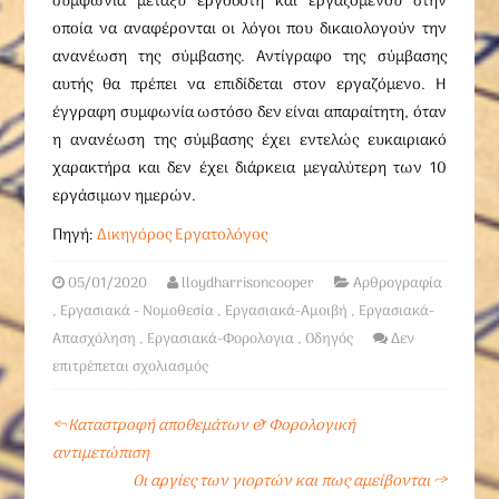
συμφωνία μεταξύ εργοδότη και εργαζόμενου στην
οποία να αναφέρονται οι λόγοι που δικαιολογούν την
ανανέωση της σύμβασης. Αντίγραφο της σύμβασης
αυτής θα πρέπει να επιδίδεται στον εργαζόμενο. Η
έγγραφη συμφωνία ωστόσο δεν είναι απαραίτητη, όταν
η ανανέωση της σύμβασης έχει εντελώς ευκαιριακό
χαρακτήρα και δεν έχει διάρκεια μεγαλύτερη των 10
εργάσιμων ημερών.
Πηγή:
Δικηγόρος Εργατολόγος
05/01/2020
lloydharrisoncooper
Αρθρογραφία
,
Εργασιακά - Νομοθεσία
,
Εργασιακά-Αμοιβή
,
Εργασιακά-
Απασχόληση
,
Εργασιακά-Φορολογια
,
Οδηγός
Δεν
επιτρέπεται σχολιασμός
←
Καταστροφή αποθεμάτων & Φορολογική
αντιμετώπιση
Οι αργίες των γιορτών και πως αμείβονται
→