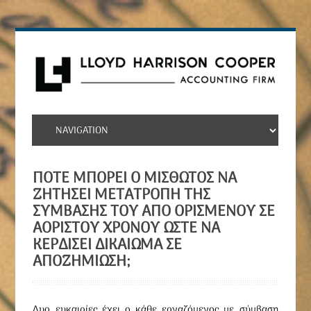
ΠΌΤΕ ΜΠΟΡΕΊ Ο ΜΙΣΘΩΤΌΣ ΝΑ
ΖΗΤΉΣΕΙ ΜΕΤΑΤΡΟΠΉ ΤΗΣ
ΣΎΜΒΑΣΉΣ ΤΟΥ ΑΠΌ ΟΡΙΣΜΈΝΟΥ ΣΕ
ΑΟΡΊΣΤΟΥ ΧΡΌΝΟΥ ΏΣΤΕ ΝΑ
ΚΕΡΔΊΣΕΙ ΔΙΚΑΊΩΜΑ ΣΕ
ΑΠΟΖΗΜΊΩΣΗ;
Δυο ευκαιρίες έχει ο κάθε εργαζόμενος με σύμβαση