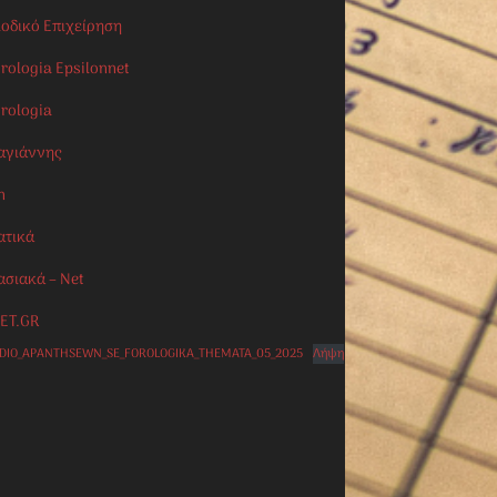
ιοδικό Επιχείρηση
rologia Epsilonnet
orologia
αγιάννης
n
ατικά
ασιακά – Net
ET.GR
IDIO_APANTHSEWN_SE_FOROLOGIKA_THEMATA_05_2025
Λήψη