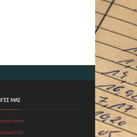
ΗΓΕΣ ΜΑΣ
Heaven News
λιοθήκη ΓΓΔΕ