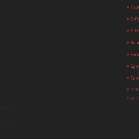
Περ
E-Fo
E-F
Καρ
Fori
Εργ
Εργ
OEN
EGXEIR