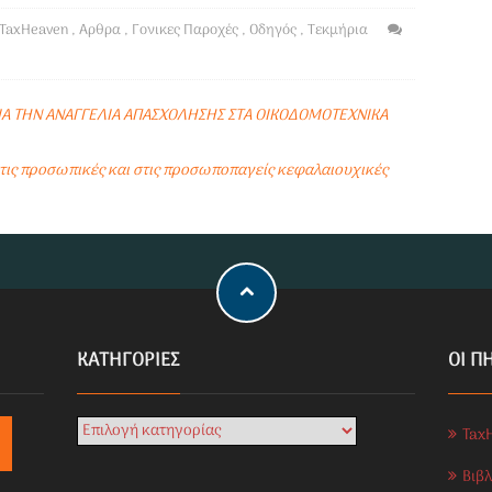
TaxHeaven
,
Αρθρα
,
Γονικες Παροχές
,
Οδηγός
,
Τεκμήρια
Α ΤΗΝ ΑΝΑΓΓΕΛΙΑ ΑΠΑΣΧΟΛΗΣΗΣ ΣΤΑ ΟΙΚΟΔΟΜΟΤΕΧΝΙΚΑ
στις προσωπικές και στις προσωποπαγείς κεφαλαιουχικές
KΑΤΗΓΟΡΊΕΣ
ΟΙ Π
Tax
Βιβ