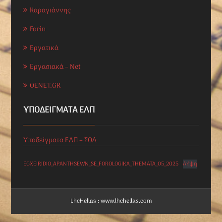
Καραγιάννης
Forin
Εργατικά
Εργασιακά – Net
OENET.GR
ΥΠΟΔΕΊΓΜΑΤΑ ΕΛΠ
Υποδείγματα ΕΛΠ – ΣΟΛ
EGXEIRIDIO_APANTHSEWN_SE_FOROLOGIKA_THEMATA_05_2025
Λήψη
LhcHellas : www.lhchellas.com