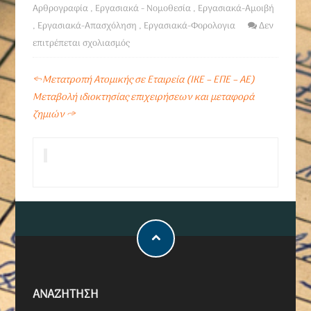
Αρθρογραφία
,
Εργασιακά - Νομοθεσία
,
Εργασιακά-Αμοιβή
,
Εργασιακά-Απασχόληση
,
Εργασιακά-Φορολογια
Δεν
επιτρέπεται σχολιασμός
←
Μετατροπή Ατομικής σε Εταιρεία (ΙΚΕ – ΕΠΕ – ΑΕ)
Μεταβολή ιδιοκτησίας επιχειρήσεων και μεταφορά
ζημιών
→
ΑΝΑΖΗΤΗΣΗ