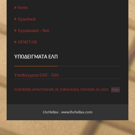
Forin
Εργατικά
Εργασιακά – Net
OENET.GR
ΥΠΟΔΕΊΓΜΑΤΑ ΕΛΠ
Υποδείγματα ΕΛΠ – ΣΟΛ
EGXEIRIDIO_APANTHSEWN_SE_FOROLOGIKA_THEMATA_05_2025
Λήψη
LhcHellas : www.lhchellas.com