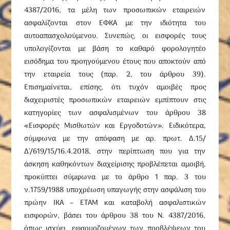
4387/2016, τα μέλη των προσωπικών εταιρειών
ασφαλίζονται στον ΕΦΚΑ με την ιδιότητα του
αυτοαπασχολούμενου. Συνεπώς, οι εισφορές τους
υπολογίζονται με βάση το καθαρό φορολογητέο
εισόδημα του προηγούμενου έτους που αποκτούν από
την εταιρεία τους (παρ. 2, του άρθρου 39).
Επισημαίνεται, επίσης, ότι τυχόν αμοιβές προς
διαχειριστές προσωπικών εταιρειών εμπίπτουν στις
κατηγορίες των ασφαλισμένων του άρθρου 38
«Εισφορές Μισθωτών και Εργοδοτών». Ειδικότερα,
σύμφωνα με την απόφαση με αρ. πρωτ. Δ.15/
Δ’/619/15/16.4.2018, στην περίπτωση που για την
άσκηση καθηκόντων διαχείρισης προβλέπεται αμοιβή,
προκύπτει σύμφωνα με το άρθρο 1 παρ. 3 του
ν.1759/1988 υποχρέωση υπαγωγής στην ασφάλιση του
πρώην ΙΚΑ – ΕΤΑΜ και καταβολή ασφαλιστικών
εισφορών, βάσει του άρθρου 38 του Ν. 4387/2016,
όπως ισχύει, εφαρμοζομένων των προβλέψεων του