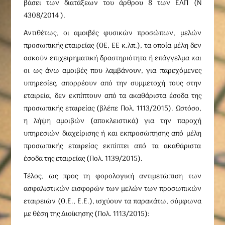
βάσει των διατάξεων του άρθρου 8 των ΕΛΠ (Ν
4308/2014 ).
Αντιθέτως, οι αμοιβές φυσικών προσώπων, μελών
προσωπικής εταιρείας (ΟΕ, ΕΕ κ.λπ.), τα οποία μέλη δεν
ασκούν επιχειρηματική δραστηριότητα ή επάγγελμα και
οι ως άνω αμοιβές που λαμβάνουν, για παρεχόμενες
υπηρεσίες, απορρέουν από την συμμετοχή τους στην
εταιρεία, δεν εκπίπτουν από τα ακαθάριστα έσοδα της
προσωπικής εταιρείας (βλέπε Πολ. 1113/2015). Ωστόσο,
η λήψη αμοιβών (αποκλειστικά) για την παροχή
υπηρεσιών διαχείρισης ή και εκπροσώπησης από μέλη
προσωπικής εταιρείας εκπίπτει από τα ακαθάριστα
έσοδα της εταιρείας (Πολ. 1139/2015).
Τέλος, ως προς τη φορολογική αντιμετώπιση των
ασφαλιστικών εισφορών των μελών των προσωπικών
εταιρειών (Ο.Ε., Ε.Ε.), ισχύουν τα παρακάτω, σύμφωνα
με θέση της Διοίκησης (Πολ. 1113/2015):