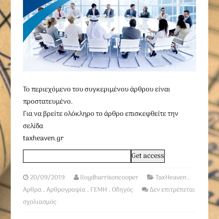
To περιεχόμενο του συγκεριμένου άρθρου είναι
προστατευμένο.
Για να βρείτε ολόκληρο το άρθρο επισκεφθείτε την
σελίδα
taxheaven.gr
20/09/2019
lloydharrisoncooper
TaxHeaven
,
Αρθρα
,
Αρθρογραφία
,
ΓΕΜΗ
,
Οδηγός
Δεν επιτρέπεται
σχολιασμός