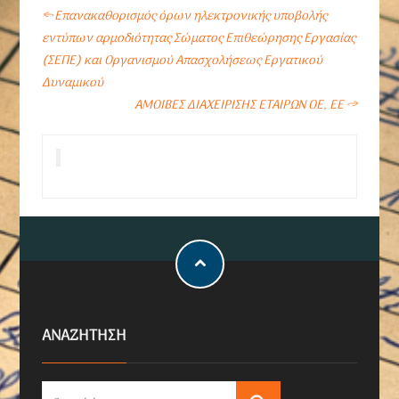
←
Επανακαθορισμός όρων ηλεκτρονικής υποβολής
εντύπων αρμοδιότητας Σώματος Επιθεώρησης Εργασίας
(ΣΕΠΕ) και Οργανισμού Απασχολήσεως Εργατικού
Δυναμικού
ΑΜΟΙΒΕΣ ΔΙΑΧΕΙΡΙΣΗΣ ΕΤΑΙΡΩΝ ΟΕ, ΕΕ
→
ΑΝΑΖΗΤΗΣΗ