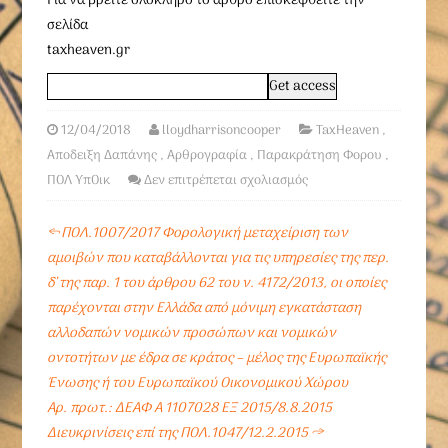
Για να βρείτε ολόκληρο το άρθρο επισκεφθείτε την
σελίδα
taxheaven.gr
12/04/2018
lloydharrisoncooper
TaxHeaven
,
Αποδειξη Δαπάνης
,
Αρθρογραφία
,
Παρακράτηση Φορου
,
ΠΟΛ ΥπΟικ
Δεν επιτρέπεται σχολιασμός
←
ΠΟΛ.1007/2017 Φορολογική μεταχείριση των
αμοιβών που καταβάλλονται για τις υπηρεσίες της περ.
δ’ της παρ. 1 του άρθρου 62 του ν. 4172/2013, οι οποίες
παρέχονται στην Ελλάδα από μόνιμη εγκατάσταση
αλλοδαπών νομικών προσώπων και νομικών
οντοτήτων με έδρα σε κράτος – μέλος της Ευρωπαϊκής
Ένωσης ή του Ευρωπαϊκού Οικονομικού Χώρου
Αρ. πρωτ.: ΔΕΑΦ Α 1107028 ΕΞ 2015/8.8.2015
Διευκρινίσεις επί της ΠΟΛ.1047/12.2.2015
→