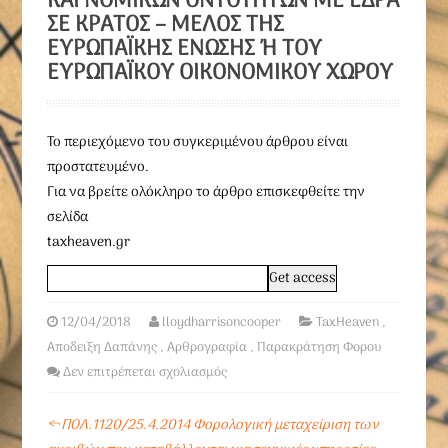
ΚΑΙ ΝΟΜΙΚΏΝ ΟΝΤΟΤΉΤΩΝ ΜΕ ΈΔΡΑ
ΣΕ ΚΡΆΤΟΣ – ΜΈΛΟΣ ΤΗΣ
ΕΥΡΩΠΑΪΚΉΣ ΈΝΩΣΗΣ Ή ΤΟΥ Ε
ΥΡΩΠΑΪΚΟΎ ΟΙΚΟΝΟΜΙΚΟΎ ΧΏΡΟΥ
To περιεχόμενο του συγκεριμένου άρθρου είναι
προστατευμένο.
Για να βρείτε ολόκληρο το άρθρο επισκεφθείτε την
σελίδα
taxheaven.gr
12/04/2018
lloydharrisoncooper
TaxHeaven
,
Αποδειξη Δαπάνης
,
Αρθρογραφία
,
Παρακράτηση Φορου
Δεν επιτρέπεται σχολιασμός
←
ΠΟΛ.1120/25.4.2014 Φορολογική μεταχείριση των