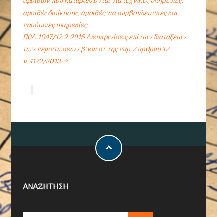
αμοιβών που καταβάλλονται για τεχνικές υπηρεσίες,
αμοιβές διοίκησης, αμοιβές για συμβουλευτικές και
παρόμοιες υπηρεσίες
ΠΟΛ.1047/12.2.2015 Διευκρινίσεις επί των διατάξεων
των περιπτώσεων β’ και στ’ της παρ.2 άρθρου 12
ν.4172/2013
→
ΑΝΑΖΗΤΗΣΗ