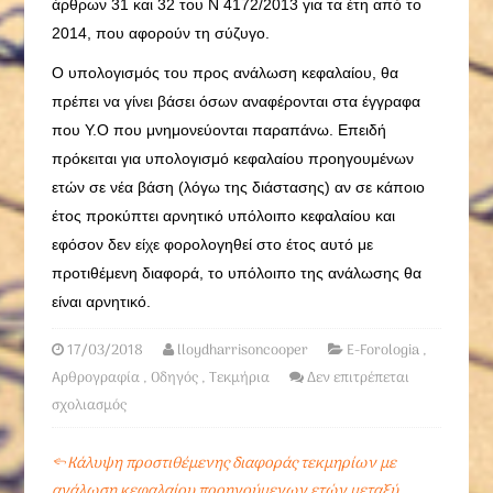
άρθρων 31 και 32 του Ν 4172/2013 για τα έτη από το
2014, που αφορούν τη σύζυγο.
Ο υπολογισμός του προς ανάλωση κεφαλαίου, θα
πρέπει να γίνει βάσει όσων αναφέρονται στα έγγραφα
που Υ.Ο που μνημονεύονται παραπάνω. Επειδή
πρόκειται για υπολογισμό κεφαλαίου προηγουμένων
ετών σε νέα βάση (λόγω της διάστασης) αν σε κάποιο
έτος προκύπτει αρνητικό υπόλοιπο κεφαλαίου και
εφόσον δεν είχε φορολογηθεί στο έτος αυτό με
προτιθέμενη διαφορά, το υπόλοιπο της ανάλωσης θα
είναι αρνητικό.
17/03/2018
lloydharrisoncooper
E-Forologia
,
Αρθρογραφία
,
Οδηγός
,
Τεκμήρια
Δεν επιτρέπεται
σχολιασμός
←
Κάλυψη προστιθέμενης διαφοράς τεκμηρίων με
ανάλωση κεφαλαίου προηγούμενων ετών μεταξύ