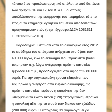
κάποιο έτος προκύψει αρνητικό υπόλοιπο από δαπάνες
των άρθρων 16 και 17 του Κ.Φ.Ε., οι οποίες
απαλλάσσονται της εφαρμογής του τεκμηρίου, τότε το
έτος αυτό επηρεάζει αρνητικά τα θετικά υπόλοιπα των
προηγούμενων ετών (σχετ. έγγραφο Δ12Α 1051611
ΕΞ2013/22-3-2013).
Παράδειγμα: Έστω ότι κατά το οικονομικό έτος 2012
το εισόδημα του υπόχρεου ανέρχεται στο ύψος των
40.000 ευρώ, ενώ το εισόδημα που προκύπτει βάσει
τεκμηρίων π.χ. λόγω ανέγερσης πρώτης κατοικίας
εμβαδού 60 τ.μ., προσδιορίζεται στο ύψος των 80.000
ευρώ. Για την συγκεκριμένη χρονιά εξαιρείται των
τεκμηρίων η ανέγερση από ενήλικο οικοδομής, ως
πρώτης κατοικίας, εφόσον η επιφάνεια της δεν
υπερβαίνει τα εκατό είκοσι (120) τετραγωνικά μέτρα και
η συνολική αξία της το ποσό των διακοσίων χιλιάδων
(200.000) ευρώ. Ο υπόχρεος θα φορολογηθεί για