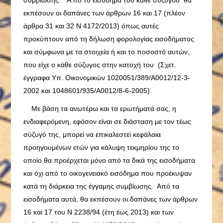
συμβίωσης. Α πό το εισόδημα του κάθε συζύγου θα
εκπέσουν οι δαπάνες των άρθρων 16 και 17 (πλέον
άρθρα 31 και 32 Ν 4172/2013) όπως αυτές
προκύπτουν από τη δήλωση φορολογίας εισοδήματος
και σύμφωνα με τα στοιχεία ή και το ποσοστό αυτών,
που είχε ο κάθε σύζυγος στην κατοχή του (Σχετ.
έγγραφα Υπ. Οικονομικών 1020051/389/Α0012/12-3-
2002 και 1048601/935/Α0012/8-6-2005).
Με βάση τα ανωτέρω και τα ερωτήματά σας, η
ενδιαφερόμενη, εφόσον είναι σε διάσταση με τον τέως
σύζυγό της, μπορεί να επικαλεστεί κεφάλαια
προηγουμένων ετών για κάλυψη τεκμηρίου της το
οποίο θα προέρχεται μόνο από τα δικά της εισοδήματα
και όχι από το οικογενειακό εισόδημα που προέκυψαν
κατά τη διάρκεια της έγγαμης συμβίωσης. Από τα
εισοδήματα αυτά, θα εκπέσουν οι δαπάνες των άρθρων
16 και 17 του Ν 2238/94 (έτη έως 2013) και των