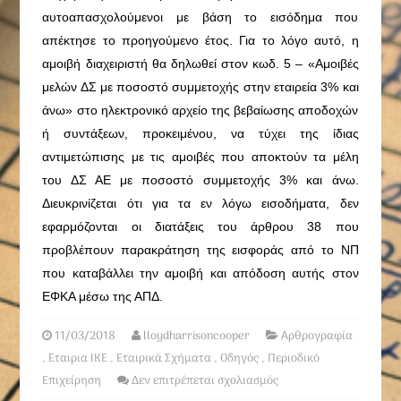
αυτοαπασχολούμενοι με βάση το εισόδημα που
απέκτησε το προηγούμενο έτος. Για το λόγο αυτό, η
αμοιβή διαχειριστή θα δηλωθεί στον κωδ. 5 – «Αμοιβές
μελών ΔΣ με ποσοστό συμμετοχής στην εταιρεία 3% και
άνω» στο ηλεκτρονικό αρχείο της βεβαίωσης αποδοχών
ή συντάξεων, προκειμένου, να τύχει της ίδιας
αντιμετώπισης με τις αμοιβές που αποκτούν τα μέλη
του ΔΣ ΑΕ με ποσοστό συμμετοχής 3% και άνω.
Διευκρινίζεται ότι για τα εν λόγω εισοδήματα, δεν
εφαρμόζονται οι διατάξεις του άρθρου 38 που
προβλέπουν παρακράτηση της εισφοράς από το ΝΠ
που καταβάλλει την αμοιβή και απόδοση αυτής στον
ΕΦΚΑ μέσω της ΑΠΔ.
11/03/2018
lloydharrisoncooper
Αρθρογραφία
,
Εταιρια ΙΚΕ
,
Εταιρικά Σχήματα
,
Οδηγός
,
Περιοδικό
Επιχείρηση
Δεν επιτρέπεται σχολιασμός