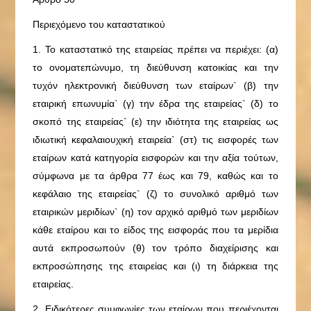
Περιεχόμενο του καταστατικού
1. Το καταστατικό της εταιρείας πρέπει να περιέχει: (α)
το ονοματεπώνυμο, τη διεύθυνση κατοικίας και την
τυχόν ηλεκτρονική διεύθυνση των εταίρων` (β) την
εταιρική επωνυμία` (γ) την έδρα της εταιρείας` (δ) το
σκοπό της εταιρείας` (ε) την ιδιότητα της εταιρείας ως
ιδιωτική κεφαλαιουχική εταιρεία` (στ) τις εισφορές των
εταίρων κατά κατηγορία εισφορών και την αξία τούτων,
σύμφωνα με τα άρθρα 77 έως και 79, καθώς και το
κεφάλαιο της εταιρείας` (ζ) το συνολικό αριθμό των
εταιρικών μεριδίων` (η) τον αρχικό αριθμό των μεριδίων
κάθε εταίρου και το είδος της εισφοράς που τα μερίδια
αυτά εκπροσωπούν (θ) τον τρόπο διαχείρισης και
εκπροσώπησης της εταιρείας και (ι) τη διάρκεια της
εταιρείας.
2. Ειδικότερες συμφωνίες των εταίρων που περιέχονται