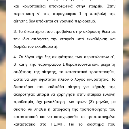
και κοινοποιείται υποχρεωτικά στην εταιρεία. Στην
περίπτωση γ` της παραγράφου 1 η υποβολή της
αίτησης δεν υπόκειται σε χρονικό περιορισμό.
3. Το δικαστήριο που προβαίνει στην ακύρωση θέτει με
την ίδια απόφαση την εταιρεία υπό εκκαθάριση και
διορίζει τον εκκαθαριστή.
4. Οι λόγοι κήρυξης ακυρότητας των περιπτώσεων α`,
β` και γ` της παραγράφου 1 θεραπεύονται εάν, μέχρι τη
συζήτηση της αίτησης, το καταστατικό τροποποιηθεί,
ώστε να μην υφίσταται πλέον ο λόγος ακυρότητας. Το
δικαστήριο που εκδικάζει αίτηση για κήρυξη της
ακυρότητας μπορεί να χορηγήσει στην εταιρεία εύλογη
προθεσμία, όχι μεγαλύτερη των τριών (3) μηνών, με
σκοπό να ληφθεί η απόφαση της τροποποίησης του
καταστατικού και να καταχωρισθεί το τροποποιημένο
καταστατικό στο Γ.Ε.ΜΗ. Για το διάστημα που