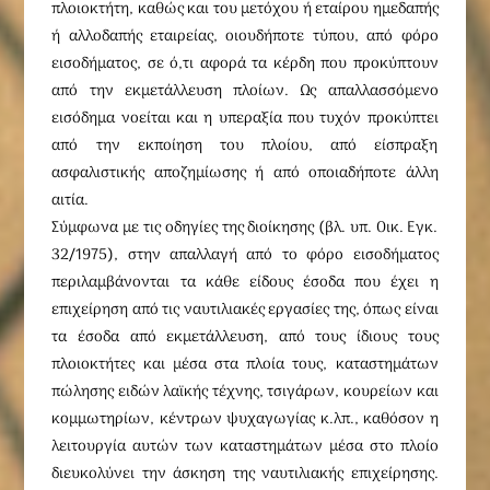
πλοιοκτήτη, καθώς και του μετόχου ή εταίρου ημεδαπής
ή αλλοδαπής εταιρείας, οιουδήποτε τύπου, από φόρο
εισοδήματος, σε ό,τι αφορά τα κέρδη που προκύπτουν
από την εκμετάλλευση πλοίων. Ως απαλλασσόμενο
εισόδημα νοείται και η υπεραξία που τυχόν προκύπτει
από την εκποίηση του πλοίου, από είσπραξη
ασφαλιστικής αποζημίωσης ή από οποιαδήποτε άλλη
αιτία.
Σύμφωνα με τις οδηγίες της διοίκησης (βλ. υπ. Oικ. Eγκ.
32/1975), στην απαλλαγή από το φόρο εισοδήματος
περιλαμβάνονται τα κάθε είδους έσοδα που έχει η
επιχείρηση από τις ναυτιλιακές εργασίες της, όπως είναι
τα έσοδα από εκμετάλλευση, από τους ίδιους τους
πλοιοκτήτες και μέσα στα πλοία τους, καταστημάτων
πώλησης ειδών λαϊκής τέχνης, τσιγάρων, κουρείων και
κομμωτηρίων, κέντρων ψυχαγωγίας κ.λπ., καθόσον η
λειτουργία αυτών των καταστημάτων μέσα στο πλοίο
διευκολύνει την άσκηση της ναυτιλιακής επιχείρησης.