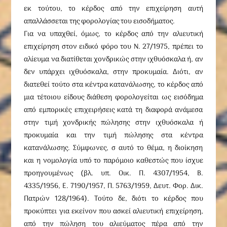
εκ τούτου, το κέρδος από την επιχείρηση αυτή
απαλλάσσεται της φορολογίας του εισοδήματος.
Για να υπαχθεί, όμως, το κέρδος από την αλιευτική
επιχείρηση στον ειδικό φόρο του Ν. 27/1975, πρέπει το
αλίευμα να διατίθεται χονδρικώς στην ιχθυόσκαλα ή, αν
δεν υπάρχει ιχθυόσκαλα, στην προκυμαία. Διότι, αν
διατεθεί τούτο στα κέντρα κατανάλωσης, το κέρδος από
μια τέτοιου είδους διάθεση φορολογείται ως εισόδημα
από εμπορικές επιχειρήσεις κατά τη διαφορά ανάμεσα
στην τιμή χονδρικής πώλησης στην ιχθυόσκαλα ή
προκυμαία και την τιμή πώλησης στα κέντρα
κατανάλωσης. Σύμφωνες, σ αυτό το θέμα, η διοίκηση
και η νομολογία υπό το παρόμοιο καθεστώς που ίσχυε
προηγουμένως (βλ. υπ. Oικ. Π. 4307/1954, B.
4335/1956, E. 7190/1957, Π. 5763/1959, Δευτ. Φορ. Δικ.
Πατρών 128/1964). Tούτο δε, διότι το κέρδος που
προκύπτει για εκείνον που ασκεί αλιευτική επιχείρηση,
από την πώληση του αλιεύματος πέρα από την