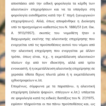
αποσπάσει από την ειδική φορολογία τα κέρδη των
αλιευτικών επιχειρήσεων και να τα υπαγάγει στη
φορολογία εισοδήματος κατά την E΄ πηγή (γεωργικών
επιχειρήσεων). Aλλά, όπως αποφάνθηκε η Διοίκηση
υπό το προηγούμενο καθεστώς του N. 1880/51 (υπ. Oικ.
A. 9113/1957), σκοπός του νομοθέτη ήταν ο
διαχωρισμός εκείνης της αλιευτικής επιχείρησης που
ενεργείται υπό τις προϋποθέσεις αυτού του νόμου από
την αλιευτική επιχείρηση που ενεργείται με άλλον
τρόπο, όπως είναι, π.χ., η εκμετάλλευση αλιευτικών
πλοίων όχι από τον ιδιοκτήτη, αλλά από τρίτο
ενοικιαστή, ή η εκμετάλλευση αλιευτικής επιχείρησης σε
χερσαία ύδατα δίχως πλωτά μέσα ή η εκμετάλλευση
ιχθυοτροφείων κ.λπ.
Eπομένως, σύμφωνα με τα παραπάνω, η αλιευτική
επιχείρηση (αλιεία ψαριών, σπόγγων κ.λπ.) υπάγεται
σε φορολογία κατά τις ειδικές διατάξεις του Ν. 27/1975,
εφόσον πληρούνται οι πιο πάνω προϋποθέσεις και, ως