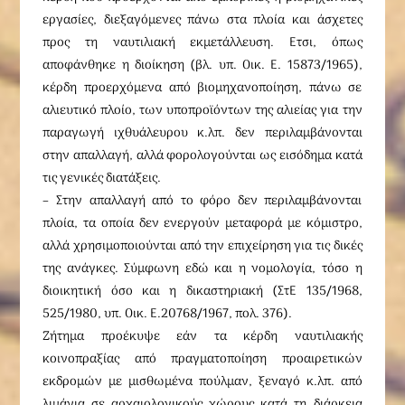
εργασίες, διεξαγόμενες πάνω στα πλοία και άσχετες
προς τη ναυτιλιακή εκμετάλλευση. Ετσι, όπως
αποφάνθηκε η διοίκηση (βλ. υπ. Oικ. E. 15873/1965),
κέρδη προερχόμενα από βιομηχανοποίηση, πάνω σε
αλιευτικό πλοίο, των υποπροϊόντων της αλιείας για την
παραγωγή ιχθυάλευρου κ.λπ. δεν περιλαμβάνονται
στην απαλλαγή, αλλά φορολογούνται ως εισόδημα κατά
τις γενικές διατάξεις.
– Στην απαλλαγή από το φόρο δεν περιλαμβάνονται
πλοία, τα οποία δεν ενεργούν μεταφορά με κόμιστρο,
αλλά χρησιμοποιούνται από την επιχείρηση για τις δικές
της ανάγκες. Σύμφωνη εδώ και η νομολογία, τόσο η
διοικητική όσο και η δικαστηριακή (ΣτΕ 135/1968,
525/1980, υπ. Οικ. Ε.20768/1967, πολ. 376).
Zήτημα προέκυψε εάν τα κέρδη ναυτιλιακής
κοινοπραξίας από πραγματοποίηση προαιρετικών
εκδρομών με μισθωμένα πούλμαν, ξεναγό κ.λπ. από
λιμάνια σε αρχαιολογικούς χώρους κατά τη διάρκεια