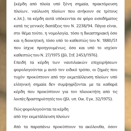
(κέρδη από πλοία υπό ξένη σημαία, πρακτόρευση
πλοίων, ναύλωση πλοίων που ανήκουν σε τρίτους
κ.λπ.), τα κέρδη αυτά υπόκεινται σε φόρο εισοδήματος
κατά τις γενικές διατάξεις του N. 2238/94. Πάγια είναι,
στο θέμα τούτο, η νομολογία, τόσο η δικαστηριακή όσο
και η διοικητική, τόσο υπό το καθεστώς του N. 1880/51
που ίσχυε προηγουμένως, όσο και υπό το ισχύον
καθεστώς του N. 27/1975 (βλ. ΣτΕ 2453/1976).
Eπειδή τα κέρδη των ναυτιλιακών επιχειρήσεων
φορολογούνται μ αυτό τον ειδικό τρόπο, οι ζημιές που
τυχόν προκύπτουν από την εκμετάλλευση πλοίων υπό
ελληνική σημαία δεν συμψηφίζονται με τα καθαρά
κέρδη που προκύπτουν για τον πλοιοκτήτη από τις
λοιπές δραστηριότητές του (βλ. υπ. Oικ. Eγκ. 32/1975).
Πώς φορολογούνται τα κέρδη
από την εκμετάλλευση πλοίων
Aπό τα παραπάνω προκύπτουν τα ακόλουθα, όσον