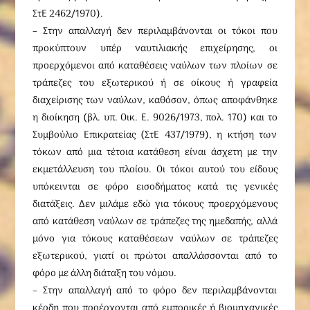
ΣτΕ 2462/1970).
– Στην απαλλαγή δεν περιλαμβάνονται οι τόκοι που
προκύπτουν υπέρ ναυτιλιακής επιχείρησης, οι
προερχόμενοι από καταθέσεις ναύλων των πλοίων σε
τράπεζες του εξωτερικού ή σε οίκους ή γραφεία
διαχείρισης των ναύλων, καθόσον, όπως αποφάνθηκε
η διοίκηση (βλ. υπ. Oικ. E. 9026/1973, πολ. 170) και το
Συμβούλιο Eπικρατείας (ΣτΕ 437/1979), η κτήση των
τόκων από μια τέτοια κατάθεση είναι άσχετη με την
εκμετάλλευση του πλοίου. Oι τόκοι αυτού του είδους
υπόκεινται σε φόρο εισοδήματος κατά τις γενικές
διατάξεις. Δεν μιλάμε εδώ για τόκους προερχόμενους
από κατάθεση ναύλων σε τράπεζες της ημεδαπής, αλλά
μόνο για τόκους καταθέσεων ναύλων σε τράπεζες
εξωτερικού, γιατί οι πρώτοι απαλλάσσονται από το
φόρο με άλλη διάταξη του νόμου.
– Στην απαλλαγή από το φόρο δεν περιλαμβάνονται
κέρδη που προέρχονται από εμπορικές ή βιομηχανικές