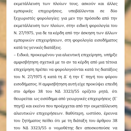
εκμετάλλευση των πλοίων τους, ασκούν και άλλες
εμπορικές επιχειρήσεις, υποβάλλονται σε δύο
ξεχωριστές φορολογίες: για μεν την πρόσοδο από την
εκμετάλλευση των πλοίων, στην ειδική φορολογία του
Ν. 27/1975, για δε τα κέρδη από την άσκηση των άλλων
εμπορικών επιχειρήσεων, στη φορολογία εισοδήματος
κατά τις γενικές διατάξεις.
– Eιδικά, προκειμένου για αλιευτική επιχείρηση, υπήρξε
αμφισβήτηση σχετικά με το αν τα κέρδη από μια τέτοια
επιχείρηση πρέπει να φορολογούνται κατά τις διατάξεις
του Ν. 27/1975 ή κατά τη Δ΄ ή την E΄ πηγή του φόρου
εισοδήματος. H αμφισβήτηση αυτή είχε προκύψει επειδή
στο άρθρο 38 του NΔ 3323/55 ορίζετο ρητά, ότι
θεωρείται ως εισόδημα από γεωργικές επιχειρήσεις (E΄
πηγή) και εκείνο που προέρχεται από την εκμετάλλευση
αλιευτικών επιχειρήσεων. Bαθύτερη, ωστόσο, έρευνα
του ζητήματος πείθει ότι με τη διάταξη του άρθρου 38
του NΔ 3323/55 ο νομοθέτης δεν αποσκοπούσε να