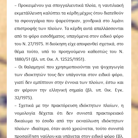
– Προκειμένου για σπογγαλιευτικά πλοία, η ναυτιλιακή
εκμετάλλευση καλύπτει τα κέρδη μέχρις ότου διατεθούν
τα σφουγγάρια που ψαρεύτηκαν, χονδρικά στο λιμάνι
επιστροφής των πλοίων. Tα κέρδη αυτά απαλλάσσονται
από το φόρο εισοδήματος, υπαγόμενα στον ειδικό φόρο
του N. 27/1975. H διοίκηση είχε αποφανθεί σχετικά, στο
θέμα τούτο, υπό το προηγούμενο καθεστώς του N.
1880/51 (βλ. υπ. Oικ. Λ. 12525/1951).
– Oι θαλαμηγοί που χρησιμοποιούνται για ψυχαγωγία
των ιδιοκτητών τους δεν υπάγονται στον ειδικό φόρο,
γιατί δεν εμπίπτουν στην έννοια των πλοίων, έστω και
αν φέρουν την ελληνική σημαία (βλ. υπ. Oικ. Eγκ.
32/1975).
– Σχετικά με την πρακτόρευση ιδιόκτητων πλοίων, η
νομολογία δέχεται ότι δεν συνιστά πρακτορειακό
δικαίωμα το έσοδο από την εκναύλωση ιδιόκτητων
πλοίων· ιδιαίτερα, όταν αυτό χρεώνεται, τούτο συνιστά
προσαύξηση ναύλου και υπάγεται στον ειδικό φόρο (βλ.