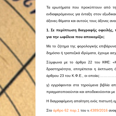
Τα ερωτήματα που προκύπτουν από τη
ενδιαφερόμενους για ένταξη στον εξωδικ
άξονες-θέματα και αυτούς τους άξονες αν
1. Σε περίπτωση διαγραφής οφειλής, 
για την ωφέλεια που αποκομίζει;
Με το ζήτημα της φορολογικής επιβάρυνσ
δημόσιο ή τραπεζικά ιδρύματα, έχουμε ασ
Σύμφωνα με το άρθρο 22 του ΚΦΕ: «Κα
δραστηριότητα, επιτρέπεται η έκπτωση
άρθρου 23 του Κ.Φ.Ε., οι οποίες:………
γ) εγγράφονται στα τηρούμενα βιβλία α
πραγματοποιούνται και αποδεικνύονται με 
Η διαγραφόμενη απαίτηση ενός πιστωτή εμ
Στο
άρθρο 62 παρ.1
του ν.
4389/2016
αναφ