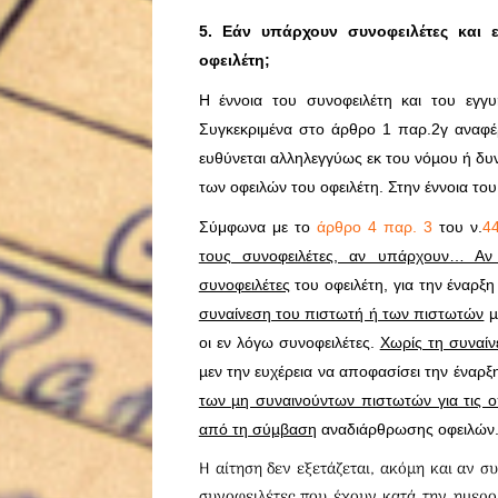
5. Εάν υπάρχουν συνοφειλέτες και ε
οφειλέτη;
Η έννοια του συνοφειλέτη και του εγγ
Συγκεκριμένα στο άρθρο 1 παρ.2γ αναφέ
ευθύνεται αλληλεγγύως εκ του νόµου ή δυ
των οφειλών του οφειλέτη. Στην έννοια του
Σύμφωνα με το
άρθρο 4 παρ. 3
του ν.
4
τους συνοφειλέτες, αν υπάρχουν… Αν
συνοφειλέτες
του οφειλέτη, για την έναρξ
συναίνεση του πιστωτή ή των πιστωτών
µ
οι εν λόγω συνοφειλέτες.
Χωρίς τη συναίν
µεν την ευχέρεια να αποφασίσει την έναρ
των µη συναινούντων πιστωτών για τις οπ
από τη σύµβαση
αναδιάρθρωσης οφειλών
Η αίτηση δεν εξετάζεται, ακόμη και αν σ
συνοφειλέτες που έχουν κατά την ηµερο