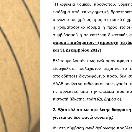
«Η ωφέλεια νομικού πρόσωπου, νομική
εισόδημα από επιχειρηματική δραστηρι
συνόλου του χρέους προς πιστωτικό ή χρη
ή χρηματοδοτικό ίδρυμα ή προς εταιρε
συμβιβασμού ή σε εκτέλεση δικαστικής
φόρου εισοδήματος.» (προσοχή, ισχύε
και 31 Δεκεμβρίου 2017)
.
Βλέπουμε λοιπόν πως ενώ όσον αφορά τις
εξασφαλίσει, τουλάχιστον μέχρι και το
οποιοδήποτε διαγραφόμενο ποσό, δεν ισχύ
ΑΑΔΕ οφείλει να εκδώσει σε συνεργασία με
τις συνέπειες από την ωφέλεια που πρ
πιστωτή (ιδιώτης, τράπεζα, Δημόσιο).
2. Εξασφάλισα ως οφειλέτης διαγραφή 
γίνεται αν δεν φανώ συνεπής;
Αν στη σύµβαση αναδιάρθρωσης προβλέπετ