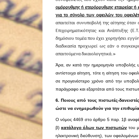
οµόρρυθµης ή ετερόρρυθμης εταιρείας ή 
για το σύνολο των οφειλών του οφειλέ
απαιτείται συνυποβολή της αίτησης όταν 
Επιχειρηματικότητας και Ανάπτυξης (Ε.
δημόσιου τομέα που έχει χορηγήσει εγγύη
διαδικασία προχωρεί ως εάν ο συγκεκρι
απαιτούμενα δικαιολογητικά.»
Άρα, αν κατά την ημερομηνία υποβολής υ
αντίστοιχα αίτηση, τότε η αίτηση του οφειλ
σε προγενέστερο χρόνο από την υποβολ
παράγραφο και εξαρτάται από τους πιστωτ
6. Ποιους από τους πιστωτές-δανειστέ
ώστε να ενημερωθούν για την επιθυμία
Ο νόμος 4469 στο άρθρο 5 παρ. 1β αναφέρ
β)
κατάλογο όλων των πιστωτών
του µ
ηλεκτρονική διεύθυνση), των οφειλομένω