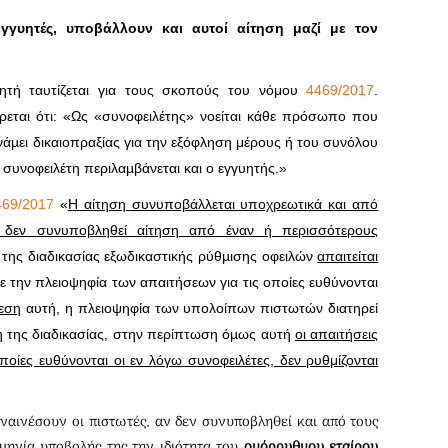
γγυητές, υποβάλλουν και αυτοί αίτηση μαζί με τον
υητή ταυτίζεται για τους σκοπούς του νόμου
4469/2017
.
ρεται ότι: «Ως «συνοφειλέτης» νοείται κάθε πρόσωπο που
νάµει δικαιοπραξίας για την εξόφληση μέρους ή του συνόλου
 συνοφειλέτη περιλαµβάνεται και ο εγγυητής.»
469/2017
«
Η αίτηση συνυποβάλλεται υποχρεωτικά και από
 δεν συνυποβληθεί αίτηση από έναν ή περισσότερους
η της διαδικασίας εξωδικαστικής ρύθµισης οφειλών
απαιτείται
ε την πλειοψηφία των απαιτήσεων για τις οποίες ευθύνονται
εση
αυτή, η πλειοψηφία των υπολοίπων πιστωτών διατηρεί
ξη της διαδικασίας, στην περίπτωση όµως αυτή
οι απαιτήσεις
οίες ευθύνονται οι εν λόγω συνοφειλέτες, δεν ρυθμίζονται
.
υναινέσουν οι πιστωτές, αν δεν συνυποβληθεί και από τους
µηνία υποβολής της την ιδιότητα του
ομόρρυθμου εταίρου