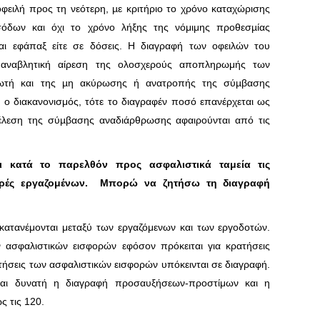
φειλή προς τη νεότερη, µε κριτήριο το χρόνο καταχώρισης
σόδων και όχι το χρόνο λήξης της νόμιμης προθεσµίας
ται εφάπαξ είτε σε δόσεις. Η διαγραφή των οφειλών του
 αναβλητική αίρεση της ολοσχερούς αποπληρωμής των
τωτή και της µη ακύρωσης ή ανατροπής της σύµβασης
 ο διακανονισμός, τότε το διαγραφέν ποσό επανέρχεται ως
έλεση της σύµβασης αναδιάρθρωσης αφαιρούνται από τις
ει κατά το παρελθόν προς ασφαλιστικά ταμεία τις
ορές εργαζομένων.
Μπορώ να ζητήσω τη διαγραφή
κατανέμονται μεταξύ των εργαζόμενων και των εργοδοτών.
ν ασφαλιστικών εισφορών εφόσον πρόκειται για κρατήσεις
ατήσεις των ασφαλιστικών εισφορών υπόκεινται σε διαγραφή.
ίναι δυνατή η διαγραφή προσαυξήσεων-προστίμων και η
 τις 120.