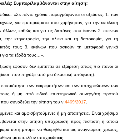
οφειλές; Συμπεριλαμβάνονται στην αίτηση;
ικα: «Σε πέντε χρόνια παραγράφονται οι αξιώσεις: 1. των
εχνών, για εμπορεύματα που χορήγησαν, για την εκτέλεση
ν άλλων, καθώς και για τις δαπάνες που έκαναν 2. εκείνων
 την κτηνοτροφία, την αλιεία και τη δασοκομία, για τη
ατός τους 3. εκείνων που ασκούν τη μεταφορά γενικά
 για τα έξοδά τους…».
ξίωση εφόσον δεν εμπίπτει σε εξαίρεση όπως πιο πάνω οι
αξίωση που πηγάζει από μια δικαστική απόφαση).
κή επισκόπηση των εκκρεμοτήτων και των υποχρεώσεων των
 τους ή μη από ειδικό επιστημονικό συνεργάτη προτού
που συνοδεύει την αίτηση του ν.
4469/2017
.
μμένες και αμφισβητούμενες ή μη απαιτήσεις. Είναι χρήσιμο
αμβάνεται στην αίτηση υποχρέωση προς πιστωτή η οποία
αφορά αυτή μπορεί να θεωρηθεί και ως αναγνώριση χρέους,
υθενά με επιπλέον υποχρεώσεις.