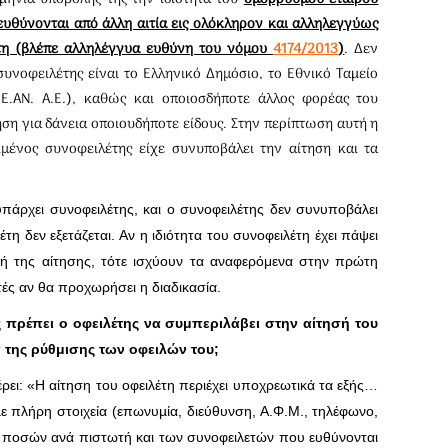
ευθύνονται από άλλη αιτία εις ολόκληρον και αλληλεγγύως
τη (βλέπε αλληλέγγυα ευθύνη του νόμου
4174/2013
)
. Δεν
συνοφειλέτης είναι το Ελληνικό Δημόσιο, το Εθνικό Ταµείο
Τ.Ε.ΑΝ. Α.Ε.), καθώς και οποιοσδήποτε άλλος φορέας του
ση για δάνεια οποιουδήποτε είδους. Στην περίπτωση αυτή η
μένος συνοφειλέτης είχε συνυποβάλει την αίτηση και τα
πάρχει συνοφειλέτης, και ο συνοφειλέτης δεν συνυποβάλει
έτη δεν εξετάζεται. Αν η ιδιότητα του συνοφειλέτη έχει πάψει
ή της αίτησης, τότε ισχύουν τα αναφερόμενα στην πρώτη
ές αν θα προχωρήσει η διαδικασία.
ς πρέπει ο οφειλέτης να συμπεριλάβει στην αίτησή του
 της ρύθμισης των οφειλών του;
ει: «Η αίτηση του οφειλέτη περιέχει υποχρεωτικά τα εξής…
ε πλήρη στοιχεία (επωνυµία, διεύθυνση, Α.Φ.Μ., τηλέφωνο,
ν ποσών ανά πιστωτή και των συνοφειλετών που ευθύνονται