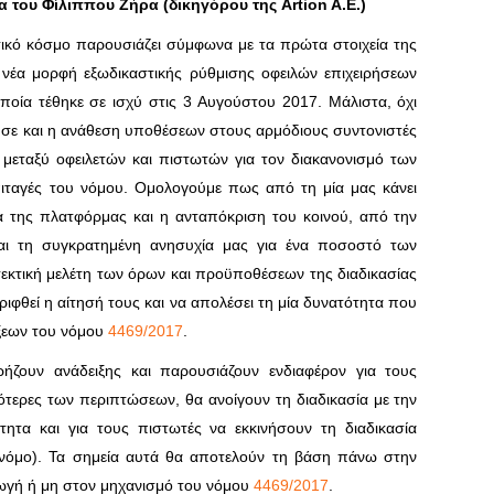
 του Φίλιππου Ζήρα (δικηγόρου της Artion A.E.)
ικό κόσμο παρουσιάζει σύμφωνα με τα πρώτα στοιχεία της
η νέα μορφή εξωδικαστικής ρύθμισης οφειλών επιχειρήσεων
ποία τέθηκε σε ισχύ στις 3 Αυγούστου 2017. Μάλιστα, όχι
νησε και η ανάθεση υποθέσεων στους αρμόδιους συντονιστές
 μεταξύ οφειλετών και πιστωτών για τον διακανονισμό των
ιταγές του νόμου. Ομολογούμε πως από τη μία μας κάνει
α της πλατφόρμας και η ανταπόκριση του κοινού, από την
αι τη συγκρατημένη ανησυχία μας για ένα ποσοστό των
εκτική μελέτη των όρων και προϋποθέσεων της διαδικασίας
ιφθεί η αίτησή τους και να απολέσει τη μία δυνατότητα που
άξεων του νόμου
4469/2017
.
ήζουν ανάδειξης και παρουσιάζουν ενδιαφέρον για τους
σσότερες των περιπτώσεων, θα ανοίγουν τη διαδικασία με την
τητα και για τους πιστωτές να εκκινήσουν τη διαδικασία
 νόμο). Τα σημεία αυτά θα αποτελούν τη βάση πάνω στην
ωγή ή μη στον μηχανισμό του νόμου
4469/2017
.