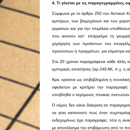
4. Τι γίνεται με τις παραγεγραμμένες 
Σύμφωνα με το άρθρο 250 του Αστικού Κώδ
εμπόρων, των βιομηχάνων και των χειροτ
εργασιών και για την επιμέλεια υποθέσεω
που ασκούν κατ` επάγγελμα τη γεωργία,
χορήγηση των προϊόντων του επαγγέλμ
προσώπων ή πραγμάτων, για κόμιστρα και
Στα 20 χρόνια παραγράφεται κάθε άλλη α
εμπορικές απαιτήσεις (αρ.249 ΑΚ, π.χ. η 
Άρα, κρίνεται ως επιβεβλημένη η συνολι
οφειλετών με κριτήριο την παραγραφή
υποβληθεί ο λεγόμενος πίνακας πιστωτών 
Ο νόμος δεν κάνει διάκριση σε παραγεγρα
να γίνει κατανοητό πως όταν συμπεριλ
ενδεχομένως έχει παραγραφεί, τότε η αν
με αποτέλεσμα την επιβάρυνση από το πο