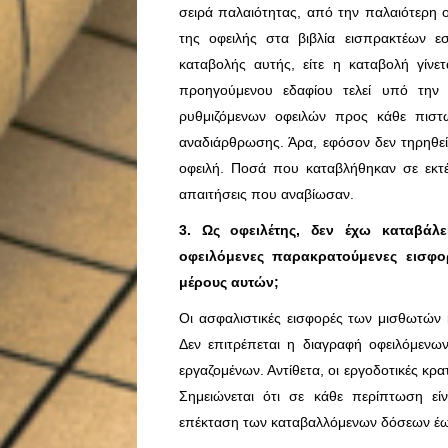
σειρά παλαιότητας, από την παλαιότερη ο
της οφειλής στα βιβλία εισπρακτέων ε
καταβολής αυτής, είτε η καταβολή γίνε
προηγούμενου εδαφίου τελεί υπό την
ρυθμιζόμενων οφειλών προς κάθε πισ
αναδιάρθρωσης. Άρα, εφόσον δεν τηρηθεί
οφειλή. Ποσά που καταβλήθηκαν σε εκτ
απαιτήσεις που αναβίωσαν.
3. Ως οφειλέτης, δεν έχω καταβάλ
οφειλόμενες παρακρατούμενες εισφ
μέρους αυτών;
Οι ασφαλιστικές εισφορές των μισθωτών 
Δεν επιτρέπεται η διαγραφή οφειλόμενω
εργαζομένων. Αντίθετα, οι εργοδοτικές κρ
Σημειώνεται ότι σε κάθε περίπτωση ε
επέκταση των καταβαλλόμενων δόσεων έως