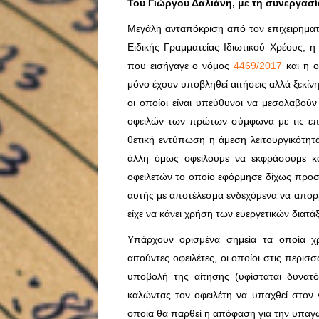
Του Γιώργου Δαλιάνη, με τη συνεργασία
Μεγάλη ανταπόκριση από τον επιχειρηματ
Ειδικής Γραμματείας Ιδιωτικού Χρέους, 
που εισήγαγε ο νόμος
4469/2017
και η ο
μόνο έχουν υποβληθεί αιτήσεις αλλά ξεκί
οι οποίοι είναι υπεύθυνοι να μεσολαβούν
οφειλών των πρώτων σύμφωνα με τις επ
θετική εντύπωση η άμεση λειτουργικότητ
άλλη όμως οφείλουμε να εκφράσουμε κ
οφειλετών το οποίο εφόρμησε δίχως προσ
αυτής με αποτέλεσμα ενδεχόμενα να απορρ
είχε να κάνει χρήση των ευεργετικών διατ
Υπάρχουν ορισμένα σημεία τα οποία χρ
αιτούντες οφειλέτες, οι οποίοι στις περι
υποβολή της αίτησης (υφίσταται δυνατό
καλώντας τον οφειλέτη να υπαχθεί στον
οποία θα παρθεί η απόφαση για την υπαγ