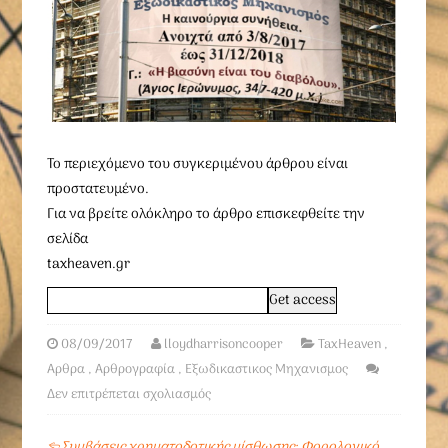
To περιεχόμενο του συγκεριμένου άρθρου είναι
προστατευμένο.
Για να βρείτε ολόκληρο το άρθρο επισκεφθείτε την
σελίδα
taxheaven.gr
08/09/2017
lloydharrisoncooper
TaxHeaven
,
Αρθρα
,
Αρθρογραφία
,
Εξωδικαστικος Μηχανισμος
Δεν επιτρέπεται σχολιασμός
←
Συμβάσεις χρηματοδοτικής μίσθωσης: Φορολογικό