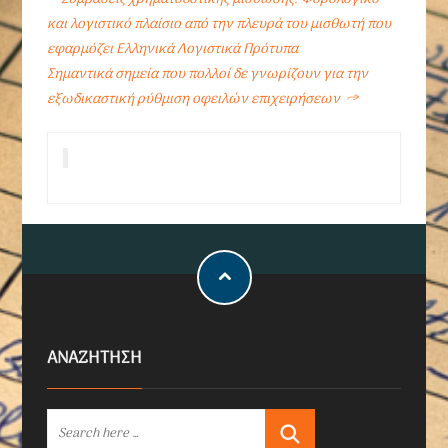
και λογιστικό πλαίσιο από την πλευρά του μισθωτή που
εφαρμόζει Ελληνικά Λογιστικά Πρότυπα
Σημαντικά σημεία που πολλοί δε γνωρίζουν για την
εξωδικαστική ρύθμιση οφειλών επιχειρήσεων
→
ΑΝΑΖΗΤΗΣΗ