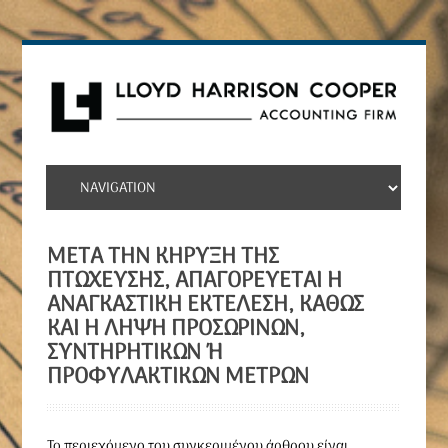
ΜΕΤΆ ΤΗΝ ΚΉΡΥΞΗ ΤΗΣ
ΠΤΏΧΕΥΣΗΣ, ΑΠΑΓΟΡΕΎΕΤΑΙ Η
ΑΝΑΓΚΑΣΤΙΚΉ ΕΚΤΈΛΕΣΗ, ΚΑΘΏΣ
ΚΑΙ Η ΛΉΨΗ ΠΡΟΣΩΡΙΝΏΝ,
ΣΥΝΤΗΡΗΤΙΚΏΝ Ή Π
ΡΟΦΥΛΑΚΤΙΚΏΝ ΜΈΤΡΩΝ
To περιεχόμενο του συγκεριμένου άρθρου είναι