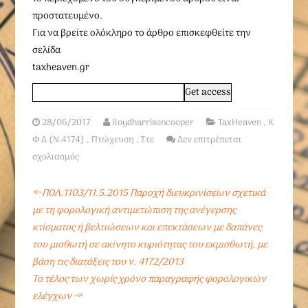
προστατευμένο.
Για να βρείτε ολόκληρο το άρθρο επισκεφθείτε την
σελίδα
taxheaven.gr
28/06/2017
lloydharrisoncooper
TaxHeaven
,
Κ
Φ Δ (Ν.4174)
,
Πτώχευση
,
Στε
Δεν επιτρέπεται
σχολιασμός
←
ΠΟΛ.1103/11.5.2015 Παροχή διευκρινίσεων σχετικά
με τη φορολογική αντιμετώπιση της ανέγερσης
κτίσματος ή βελτιώσεων και επεκτάσεων με δαπάνες
του μισθωτή σε ακίνητο κυριότητας του εκμισθωτή, με
βάση τις διατάξεις του ν. 4172/2013
Το τέλος των χωρίς χρόνο παραγραφής φορολογικών
ελέγχων
→