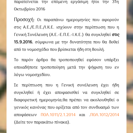
παρατείνεται την επόμενη εργάσιμη ήτοι την 31η
Οκτωβρίου 2016
Προσοχή
: Ο
ι παραπάνω ημερομηνίες που αφορούν
στις Α.Ε./Ε.Π.Ε./Ι.Κ.Ε. ισχύουν στην περίπτωση που η
Γενική Συνέλευση (Α.Ε.-Ε.Π.Ε.-Ι.Κ.Ε.)
θα
συγκληθεί
στις
15.9.2016
, σύμφωνα με την δυνατότητα που θα δοθεί
από το νομοσχέδιο που βρίσκεται ήδη στη Βουλή.
Το παρόν άρθρο θα τροποποιηθεί εφόσον υπάρξει
οποιαδήποτε τροποποίηση μετά την ψήφιση του εν
λόγω νομοσχεδίου.
Σε περίπτωση που η Γενική συνέλευση έχει
ήδη
συγκληθεί ή έχει αποφασισθεί να συγκληθεί σε
διαφορετική ημερομηνία,θα πρέπει να ακολουθηθεί ο
γενικός κανόνας που ορίζεται από τον συνδυασμό των
αποφάσεων
ΠΟΛ.1011/2.1.2014
και .
ΠΟΛ.1012/2014
(Δείτε τον παρακάτω πίνακα).