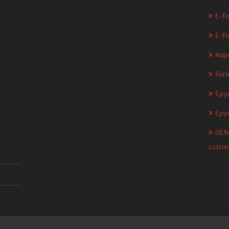
E-Fo
E-F
Καρ
Fori
Εργ
Εργ
OEN
EGXEIR