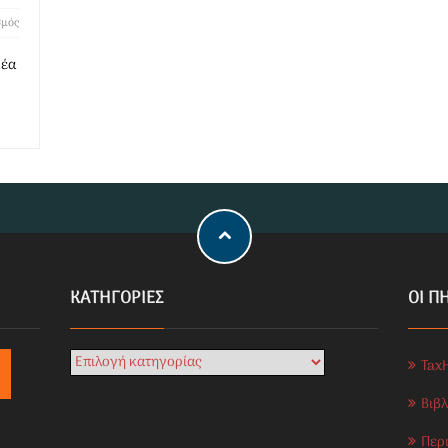
σμός
νέα
KΑΤΗΓΟΡΊΕΣ
ΟΙ Π
Tax
Βιβ
Περ