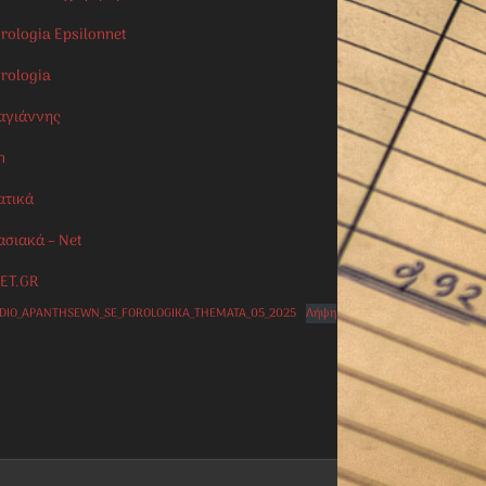
rologia Epsilonnet
orologia
αγιάννης
n
ατικά
ασιακά – Net
ET.GR
IDIO_APANTHSEWN_SE_FOROLOGIKA_THEMATA_05_2025
Λήψη