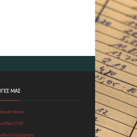
ΗΓΕΣ ΜΑΣ
Heaven News
λιοθήκη ΓΓΔΕ
ιοδικό Επιχείρηση