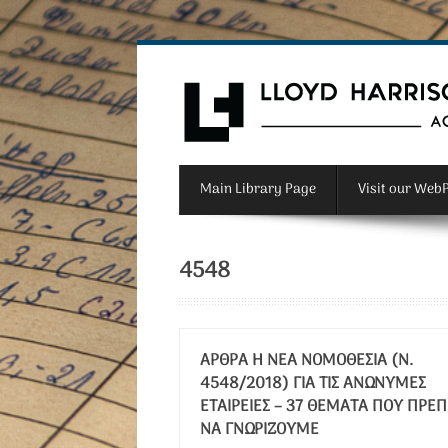
Main Library Page
Visit our Web
4548
ΆΡΘΡΑ Η ΝΈΑ ΝΟΜΟΘΕΣΊΑ (Ν.
4548/2018) ΓΙΑ ΤΙΣ ΑΝΏΝΥΜΕΣ
ΕΤΑΙΡΕΊΕΣ – 37 ΘΈΜΑΤΑ ΠΟΥ ΠΡΈΠ
ΝΑ ΓΝΩΡΊΖΟΥΜΕ