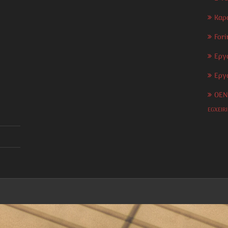
Καρ
Fori
Εργ
Εργ
OEN
EGXEIR