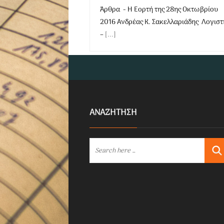
Άρθρα - Η Εορτή της 28ης Οκτωβρίου
2016 Ανδρέας Κ. Σακελλαριάδης Λογιστ
–
[...]
ΑΝΑΖΗΤΗΣΗ