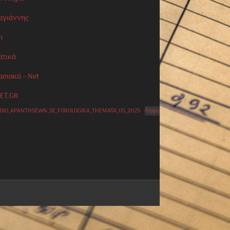
αγιάννης
n
ατικά
ασιακά – Net
ET.GR
IDIO_APANTHSEWN_SE_FOROLOGIKA_THEMATA_05_2025
Λήψη