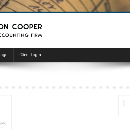
Page
Client Login
σμός