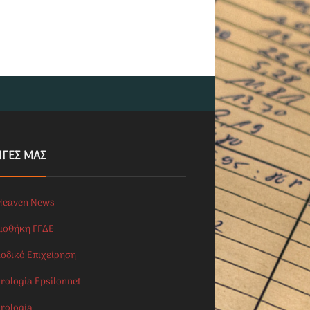
ΗΓΕΣ ΜΑΣ
Heaven News
λιοθήκη ΓΓΔΕ
ιοδικό Επιχείρηση
rologia Epsilonnet
orologia