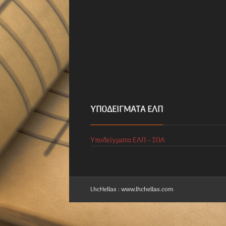
ΥΠΟΔΕΊΓΜΑΤΑ ΕΛΠ
Υποδείγματα ΕΛΠ – ΣΟΛ
LhcHellas : www.lhchellas.com