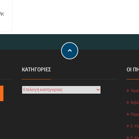
ής
KΑΤΗΓΟΡΊΕΣ
ΟΙ Π
Tax
Βιβ
Περ
E-Fo
E-F