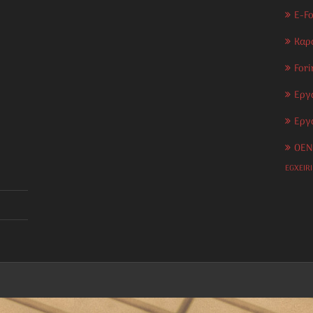
E-F
Καρ
Fori
Εργ
Εργ
OEN
EGXEIR