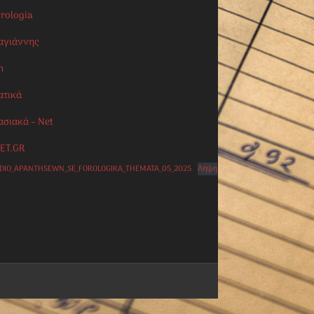
orologia
αγιάννης
n
ατικά
ασιακά – Net
ET.GR
IDIO_APANTHSEWN_SE_FOROLOGIKA_THEMATA_05_2025
Λήψη