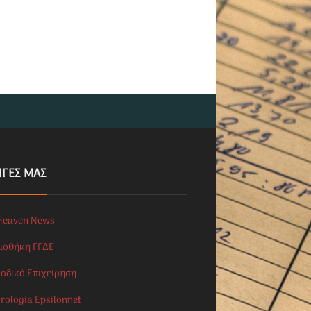
ΗΓΕΣ ΜΑΣ
Heaven News
λιοθήκη ΓΓΔΕ
ιοδικό Επιχείρηση
rologia Epsilonnet