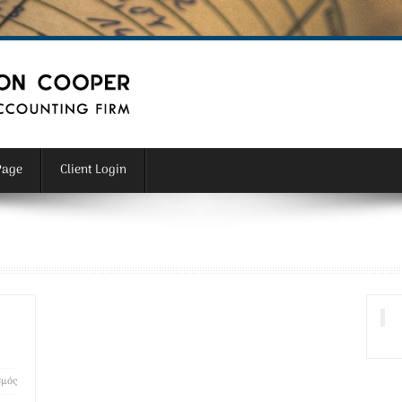
Page
Client Login
σμός