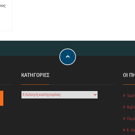
γος
KΑΤΗΓΟΡΊΕΣ
ΟΙ Π
Tax
Βιβ
Περ
E-Fo