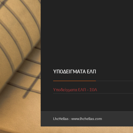
ΥΠΟΔΕΊΓΜΑΤΑ ΕΛΠ
Υποδείγματα ΕΛΠ – ΣΟΛ
LhcHellas : www.lhchellas.com