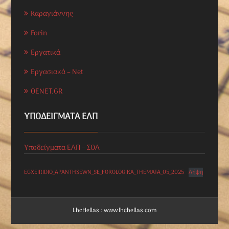
Καραγιάννης
Forin
Εργατικά
Εργασιακά – Net
OENET.GR
ΥΠΟΔΕΊΓΜΑΤΑ ΕΛΠ
Υποδείγματα ΕΛΠ – ΣΟΛ
EGXEIRIDIO_APANTHSEWN_SE_FOROLOGIKA_THEMATA_05_2025
Λήψη
LhcHellas : www.lhchellas.com