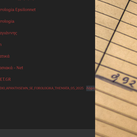
rologia Epsilonnet
orologia
αγιάννης
n
ατικά
ασιακά – Net
ET.GR
IDIO_APANTHSEWN_SE_FOROLOGIKA_THEMATA_05_2025
Λήψη