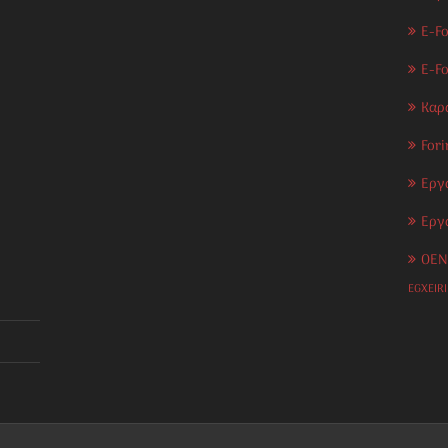
E-Fo
E-F
Καρ
Fori
Εργ
Εργ
OEN
EGXEIR