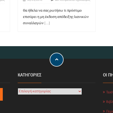
σμός
30/05/2016
Δεν επιτρέπεται σχολιασμός
Θα ήθελα να σας ρωτήσω τι πρόστιμο
επισύρει η μη έκδοση απόδειξης λιανικών
συναλλαγών
[...]
KΑΤΗΓΟΡΊΕΣ
ΟΙ Π
Tax
Βιβ
Περ