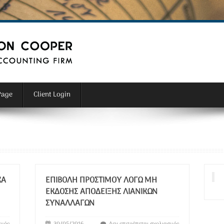
Page
Client Login
ΚΆ
ΕΠΙΒΟΛΉ ΠΡΟΣΤΊΜΟΥ ΛΌΓΩ ΜΗ
ΈΚΔΟΣΗΣ ΑΠΌΔΕΙΞΗΣ ΛΙΑΝΙΚΏΝ
ΣΥΝΑΛΛΑΓΏΝ