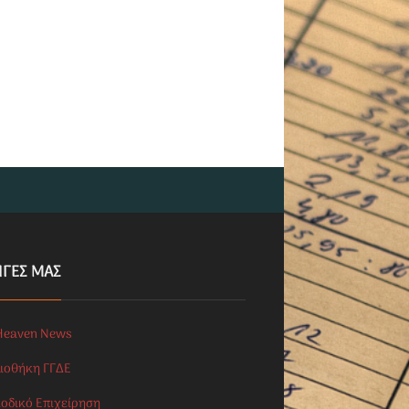
ΗΓΕΣ ΜΑΣ
Heaven News
λιοθήκη ΓΓΔΕ
ιοδικό Επιχείρηση