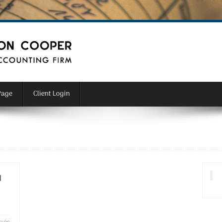
Page
Client Login
Ι