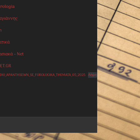
orologia
αγιάννης
n
ατικά
ασιακά – Net
ET.GR
IDIO_APANTHSEWN_SE_FOROLOGIKA_THEMATA_05_2025
Λήψη