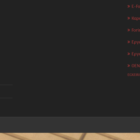
E-F
Καρ
Fori
Εργ
Εργ
OEN
EGXEIR