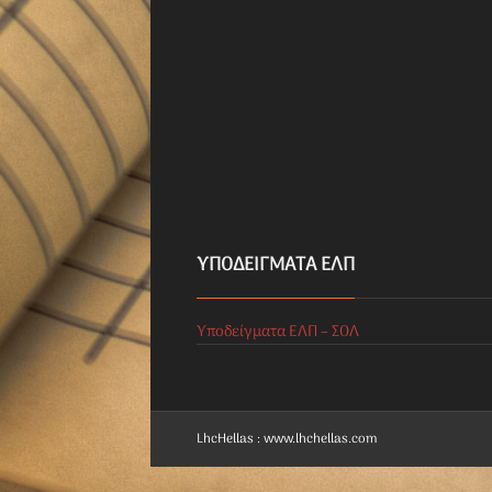
ΥΠΟΔΕΊΓΜΑΤΑ ΕΛΠ
Υποδείγματα ΕΛΠ – ΣΟΛ
LhcHellas : www.lhchellas.com