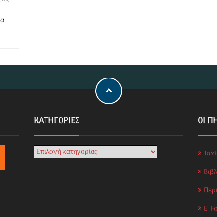
σμός
δα
KΑΤΗΓΟΡΊΕΣ
ΟΙ Π
Tax
Βιβ
Περ
E-Fo