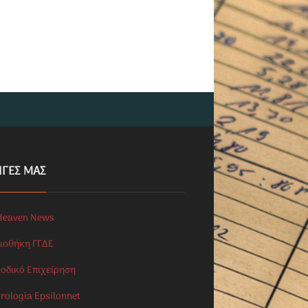
ΗΓΕΣ ΜΑΣ
Heaven News
λιοθήκη ΓΓΔΕ
ιοδικό Επιχείρηση
rologia Epsilonnet