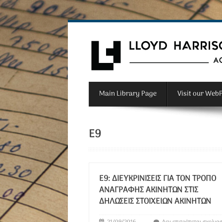
Main Library Page
Visit our Web
Ε9
E9: ΔΙΕΥΚΡΙΝΊΣΕΙΣ ΓΙΑ ΤΟΝ ΤΡΌΠΟ
ΑΝΑΓΡΑΦΉΣ ΑΚΊΝΗΤΩΝ ΣΤΙΣ
ΔΗΛΏΣΕΙΣ ΣΤΟΙΧΕΊΩΝ ΑΚΊΝΗΤΩΝ