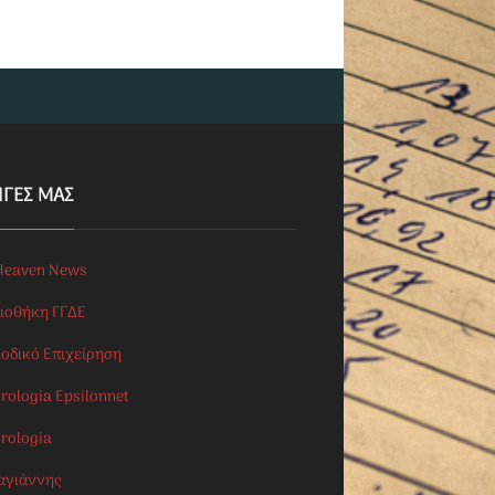
ΗΓΕΣ ΜΑΣ
Heaven News
λιοθήκη ΓΓΔΕ
ιοδικό Επιχείρηση
rologia Epsilonnet
orologia
αγιάννης