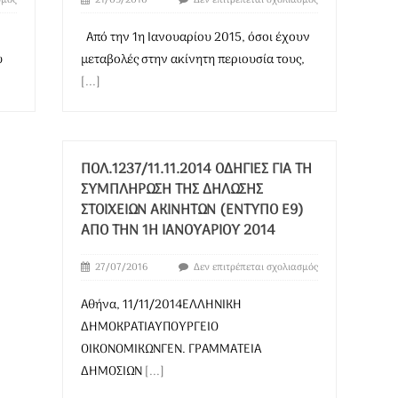
σμός
21/09/2016
Δεν επιτρέπεται σχολιασμός
Από την 1η Ιανουαρίου 2015, όσοι έχουν
υ
μεταβολές στην ακίνητη περιουσία τους,
[...]
ΠΟΛ.1237/11.11.2014 ΟΔΗΓΊΕΣ ΓΙΑ ΤΗ
ΣΥΜΠΛΉΡΩΣΗ ΤΗΣ ΔΉΛΩΣΗΣ
ΣΤΟΙΧΕΊΩΝ ΑΚΙΝΉΤΩΝ (ΈΝΤΥΠΟ Ε9)
ΑΠΌ ΤΗΝ 1Η ΙΑΝΟΥΑΡΊΟΥ 2014
27/07/2016
Δεν επιτρέπεται σχολιασμός
Αθήνα, 11/11/2014ΕΛΛΗΝΙΚΗ
ΔΗΜΟΚΡΑΤΙΑΥΠΟΥΡΓΕΙΟ
ΟΙΚΟΝΟΜΙΚΩΝΓΕΝ. ΓΡΑΜΜΑΤΕΙΑ
ΔΗΜΟΣΙΩΝ
[...]