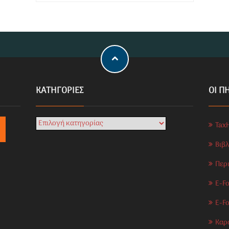
KΑΤΗΓΟΡΊΕΣ
ΟΙ Π
Tax
Βιβ
Περ
E-Fo
E-F
Καρ