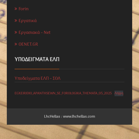
Forin
Εργατικά
Εργασιακά – Net
OENET.GR
ΥΠΟΔΕΊΓΜΑΤΑ ΕΛΠ
Υποδείγματα ΕΛΠ – ΣΟΛ
EGXEIRIDIO_APANTHSEWN_SE_FOROLOGIKA_THEMATA_05_2025
Λήψη
LhcHellas : www.lhchellas.com