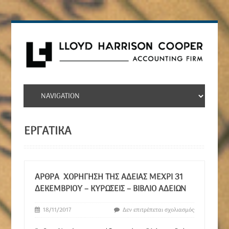
ΕΡΓΑΤΙΚΆ
ΆΡΘΡΑ ΧΟΡΉΓΗΣΗ ΤΗΣ ΆΔΕΙΑΣ ΜΈΧΡΙ 31
ΔΕΚΕΜΒΡΊΟΥ – ΚΥΡΏΣΕΙΣ – ΒΙΒΛΊΟ ΑΔΕΙΏΝ
18/11/2017
Δεν επιτρέπεται σχολιασμός