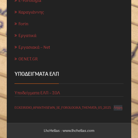
E-Forologia
Καραγιάννης
Forin
Εργατικά
Εργασιακά – Net
OENET.GR
ΥΠΟΔΕΊΓΜΑΤΑ ΕΛΠ
Υποδείγματα ΕΛΠ – ΣΟΛ
EGXEIRIDIO_APANTHSEWN_SE_FOROLOGIKA_THEMATA_05_2025
Λήψη
LhcHellas : www.lhchellas.com