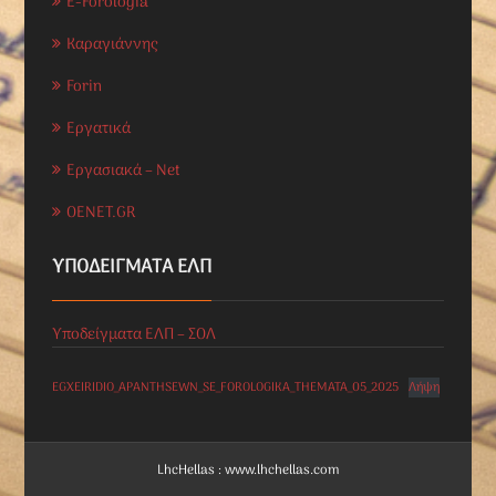
E-Forologia
Καραγιάννης
Forin
Εργατικά
Εργασιακά – Net
OENET.GR
ΥΠΟΔΕΊΓΜΑΤΑ ΕΛΠ
Υποδείγματα ΕΛΠ – ΣΟΛ
EGXEIRIDIO_APANTHSEWN_SE_FOROLOGIKA_THEMATA_05_2025
Λήψη
LhcHellas : www.lhchellas.com