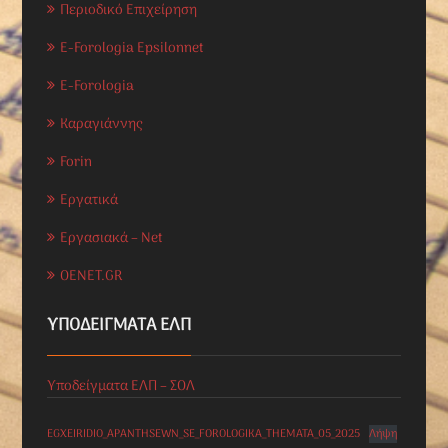
Περιοδικό Επιχείρηση
E-Forologia Epsilonnet
E-Forologia
Καραγιάννης
Forin
Εργατικά
Εργασιακά – Net
OENET.GR
ΥΠΟΔΕΊΓΜΑΤΑ ΕΛΠ
Υποδείγματα ΕΛΠ – ΣΟΛ
EGXEIRIDIO_APANTHSEWN_SE_FOROLOGIKA_THEMATA_05_2025
Λήψη