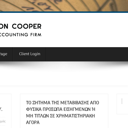
Page
Client Login
ΤΟ ΖΉΤΗΜΑ ΤΗΣ ΜΕΤΑΒΊΒΑΣΗΣ ΑΠΌ
.
ΦΥΣΙΚΆ ΠΡΌΣΩΠΑ ΕΙΣΗΓΜΈΝΩΝ Ή Μ
Η ΤΊΤΛΩΝ ΣΕ ΧΡΗΜΑΤΙΣΤΗΡΙΑΚΉ Α
σμός
ΓΟΡΆ