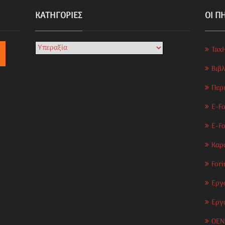
KΑΤΗΓΟΡΊΕΣ
ΟΙ Π
Tax
Βιβ
Περ
E-Fo
E-F
Καρ
Fori
Εργ
Εργ
OEN