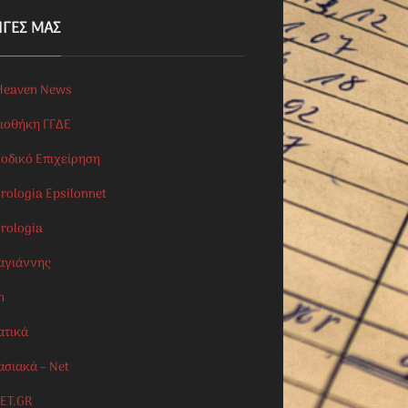
ΗΓΕΣ ΜΑΣ
Heaven News
λιοθήκη ΓΓΔΕ
ιοδικό Επιχείρηση
rologia Epsilonnet
orologia
αγιάννης
n
ατικά
ασιακά – Net
ET.GR