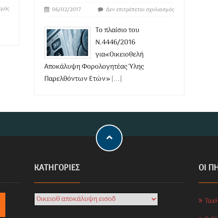
σμός
06/02/2017
Δεν επιτρέπεται σχολιασμός
Το πλαίσιο του
Ν.4446/2016
για«Οικειοθελή
Αποκάλυψη Φορολογητέας Ύλης
Παρελθόντων Ετών»
[...]
KΑΤΗΓΟΡΊΕΣ
ΟΙ Π
Tax