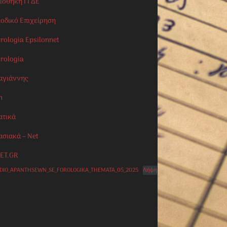
λιοθήκη ΓΓΔΕ
ιοδικό Επιχείρηση
rologia Epsilonnet
orologia
αγιάννης
n
ατικά
ασιακά – Net
ET.GR
IDIO_APANTHSEWN_SE_FOROLOGIKA_THEMATA_05_2025
Λήψη