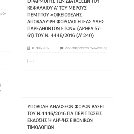
ΕΦΑΡΜΟΓΉΣ ΤΩΝ ΔΙΑΤΆΞΕΩΝ ΤΟΥ
ΚΕΦΑΛΑΊΟΥ Α’ ΤΟΥ ΜΈΡΟΥΣ
σμός
ΠΈΜΠΤΟΥ «ΟΙΚΕΙΟΘΕΛΉΣ
ΑΠΟΚΆΛΥΨΗ ΦΟΡΟΛΟΓΗΤΈΑΣ ΎΛΗΣ
ΠΑΡΕΛΘΌΝΤΩΝ ΕΤΏΝ» (ΆΡΘΡΑ 57-
61) ΤΟΥ Ν. 4446/2016 (Α’ 240)
01/06/2017
Δεν επιτρέπεται σχολιασμός
[...]
Ή
’
ΥΠΟΒΟΛΉ ΔΗΛΏΣΕΩΝ ΦΌΡΩΝ ΒΆΣΕΙ
ΤΟΥ Ν.4446/2016 ΓΙΑ ΠΕΡΙΠΤΏΣΕΙΣ
ΈΚΔΟΣΗΣ Ή ΛΉΨΗΣ ΕΙΚΟΝΙΚΏΝ Τ
ΙΜΟΛΟΓΊΩΝ