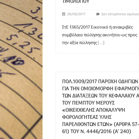
ΙΜΟΛΟΓΊΟΥ
28/06/2017
Δεν επιτρέπεται σχολια
ΣτΕ 1365/2017 Εικονικό ή ανακριβές
συμβόλαιο πώλησης ακινήτου ως προς
την αξία πώλησης
[...]
ΠΟΛ.1009/2017 ΠΑΡΟΧΉ ΟΔΗΓΙΏΝ
ΓΙΑ ΤΗΝ ΟΜΟΙΌΜΟΡΦΗ ΕΦΑΡΜΟΓ
ΤΩΝ ΔΙΑΤΆΞΕΩΝ ΤΟΥ ΚΕΦΑΛΑΊΟΥ Α
ΤΟΥ ΠΈΜΠΤΟΥ ΜΈΡΟΥΣ
«ΟΙΚΕΙΟΘΕΛΉΣ ΑΠΟΚΆΛΥΨΗ
ΦΟΡΟΛΟΓΗΤΈΑΣ ΎΛΗΣ
ΠΑΡΕΛΘΌΝΤΩΝ ΕΤΏΝ» (ΆΡΘΡΑ 57-
61) ΤΟΥ Ν. 4446/2016 (Α’ 240)