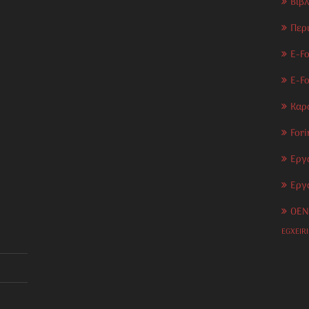
Βιβ
Περ
E-Fo
E-F
Καρ
Fori
Εργ
Εργ
OEN
EGXEIR