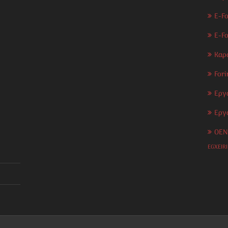
E-Fo
E-F
Καρ
Fori
Εργ
Εργ
OEN
EGXEIR