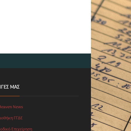
ΗΓΕΣ ΜΑΣ
Heaven News
λιοθήκη ΓΓΔΕ
ιοδικό Επιχείρηση