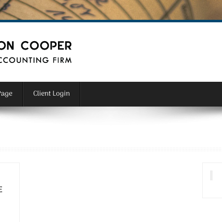
Page
Client Login
Ε