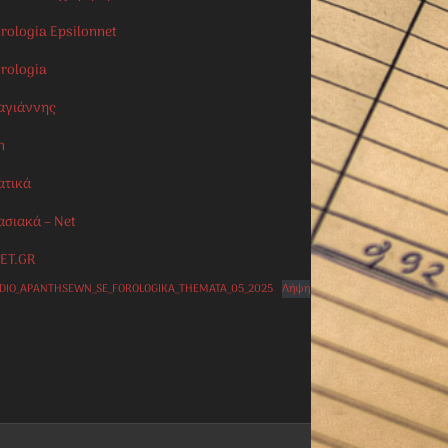
rologia Epsilonnet
orologia
αγιάννης
n
ατικά
ασιακά – Net
ET.GR
IDIO_APANTHSEWN_SE_FOROLOGIKA_THEMATA_05_2025
Λήψη