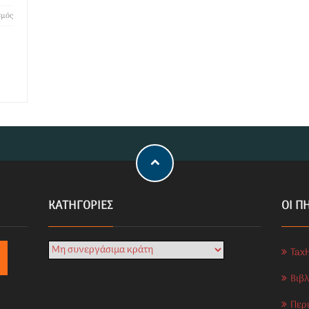
σμός
KΑΤΗΓΟΡΊΕΣ
ΟΙ Π
Tax
Βιβ
Περ