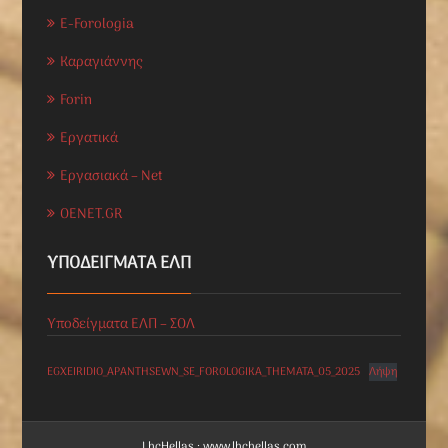
E-Forologia
Καραγιάννης
Forin
Εργατικά
Εργασιακά – Net
OENET.GR
ΥΠΟΔΕΊΓΜΑΤΑ ΕΛΠ
Υποδείγματα ΕΛΠ – ΣΟΛ
EGXEIRIDIO_APANTHSEWN_SE_FOROLOGIKA_THEMATA_05_2025
Λήψη
LhcHellas : www.lhchellas.com