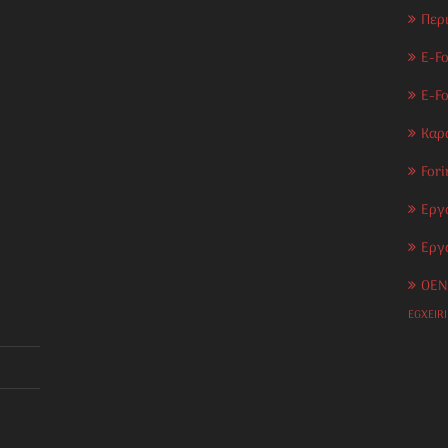
Περ
E-Fo
E-F
Καρ
Fori
Εργ
Εργ
OEN
EGXEIR