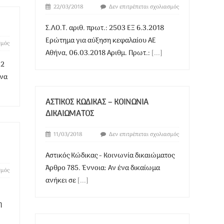
22/03/2018
Δεν επιτρέπεται σχολιασμός
Σ.ΛΟ.Τ. αριθ. πρωτ.: 2503 ΕΞ 6.3.2018
Ερώτημα για αύξηση κεφαλαίου ΑΕ
σμός
Αθήνα, 06.03.2018 Αριθμ. Πρωτ.:
[...]
02
 να
ΑΣΤΙΚΌΣ ΚΏΔΙΚΑΣ – ΚΟΙΝΩΝΊΑ
ΔΙΚΑΙΏΜΑΤΟΣ
11/03/2018
Δεν επιτρέπεται σχολιασμός
Αστικός Κώδικας - Κοινωνία δικαιώματος
Άρθρο 785. Έννοια: Αν ένα δικαίωμα
σμός
ανήκει σε
[...]
η