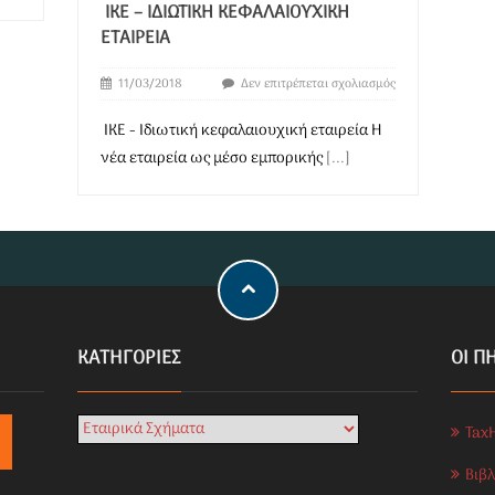
ΙΚΕ – ΙΔΙΩΤΙΚΉ ΚΕΦΑΛΑΙΟΥΧΙΚΉ
ΕΤΑΙΡΕΊΑ
11/03/2018
Δεν επιτρέπεται σχολιασμός
ΙΚΕ - Ιδιωτική κεφαλαιουχική εταιρεία Η
νέα εταιρεία ως μέσο εμπορικής
[...]
KΑΤΗΓΟΡΊΕΣ
ΟΙ Π
Tax
Βιβ