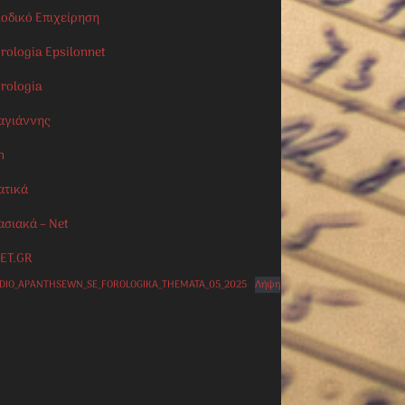
ιοδικό Επιχείρηση
rologia Epsilonnet
orologia
αγιάννης
n
ατικά
ασιακά – Net
ET.GR
IDIO_APANTHSEWN_SE_FOROLOGIKA_THEMATA_05_2025
Λήψη