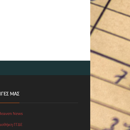
ΗΓΕΣ ΜΑΣ
Heaven News
λιοθήκη ΓΓΔΕ