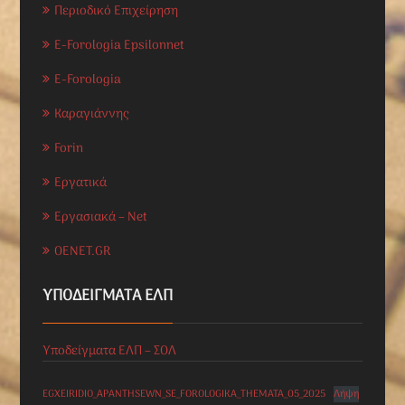
Περιοδικό Επιχείρηση
E-Forologia Epsilonnet
E-Forologia
Καραγιάννης
Forin
Εργατικά
Εργασιακά – Net
OENET.GR
ΥΠΟΔΕΊΓΜΑΤΑ ΕΛΠ
Υποδείγματα ΕΛΠ – ΣΟΛ
EGXEIRIDIO_APANTHSEWN_SE_FOROLOGIKA_THEMATA_05_2025
Λήψη