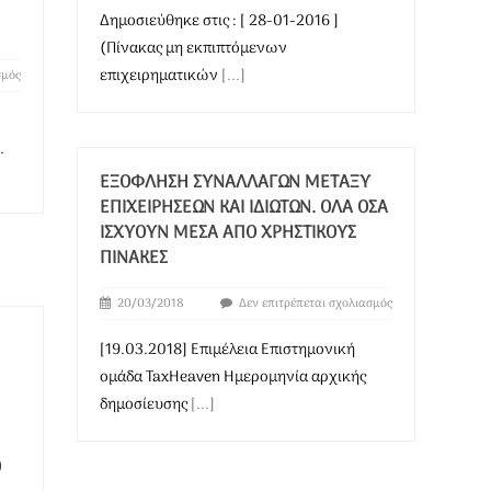
Δημοσιεύθηκε στις : [ 28-01-2016 ]
(Πίνακας μη εκπιπτόμενων
επιχειρηματικών
[...]
σμός
.
ΕΞΌΦΛΗΣΗ ΣΥΝΑΛΛΑΓΏΝ ΜΕΤΑΞΎ
ΕΠΙΧΕΙΡΉΣΕΩΝ ΚΑΙ ΙΔΙΩΤΏΝ. ΌΛΑ ΌΣΑ
ΙΣΧΎΟΥΝ ΜΈΣΑ ΑΠΌ ΧΡΗΣΤΙΚΟΎΣ
ΠΊΝΑΚΕΣ
20/03/2018
Δεν επιτρέπεται σχολιασμός
[19.03.2018] Επιμέλεια Επιστημονική
ομάδα TaxHeaven Ημερομηνία αρχικής
δημοσίευσης
[...]
Ό