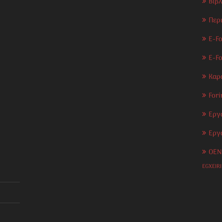
Βιβ
Περ
E-Fo
E-F
Καρ
Fori
Εργ
Εργ
OEN
EGXEIR