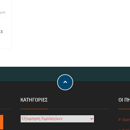
σμός
23
KΑΤΗΓΟΡΊΕΣ
ΟΙ Π
Tax