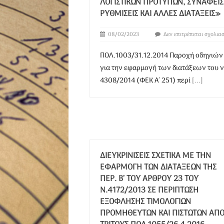
ΛΟΓΙΣΤΙΚΏΝ ΠΡΟΤΎΠΩΝ, ΣΥΝΑΦΕΊΣ
ΡΥΘΜΊΣΕΙΣ ΚΑΙ ΆΛΛΕΣ ΔΙΑΤΆΞΕΙΣ»
08/02/2023
Δεν επιτρέπεται σχολια
ΠΟΛ.1003/31.12.2014 Παροχή οδηγιών
για την εφαρμογή των διατάξεων του ν
4308/2014 (ΦΕΚ Α΄ 251) περί
[...]
ΔΙΕΥΚΡΙΝΊΣΕΙΣ ΣΧΕΤΙΚΆ ΜΕ ΤΗΝ
ΕΦΑΡΜΟΓΉ ΤΩΝ ΔΙΑΤΆΞΕΩΝ ΤΗΣ
ΠΕΡ. Β’ ΤΟΥ ΆΡΘΡΟΥ 23 ΤΟΥ
Ν.4172/2013 ΣΕ ΠΕΡΊΠΤΩΣΗ
ΕΞΌΦΛΗΣΗΣ ΤΙΜΟΛΟΓΊΩΝ
ΠΡΟΜΗΘΕΥΤΏΝ ΚΑΙ ΠΙΣΤΩΤΏΝ ΑΠ