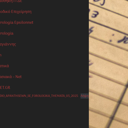
λιοθήκη ΓΓΔΕ
ιοδικό Επιχείρηση
rologia Epsilonnet
orologia
αγιάννης
n
ατικά
ασιακά – Net
ET.GR
IDIO_APANTHSEWN_SE_FOROLOGIKA_THEMATA_05_2025
Λήψη