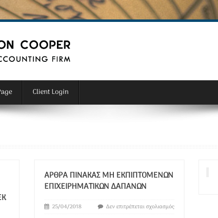
Page
Client Login
ΆΡΘΡΑ ΠΊΝΑΚΑΣ ΜΗ ΕΚΠΙΠΤΌΜΕΝΩΝ
ΕΠΙΧΕΙΡΗΜΑΤΙΚΏΝ ΔΑΠΑΝΏΝ
ΕΚ
25/04/2018
Δεν επιτρέπεται σχολιασμός