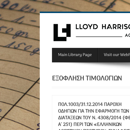
Main Library Page
Visit our Web
ΕΞΌΦΛΗΣΗ ΤΙΜΟΛΟΓΊΩΝ
ΠΟΛ.1003/31.12.2014 ΠΑΡΟΧΉ
ΟΔΗΓΙΏΝ ΓΙΑ ΤΗΝ ΕΦΑΡΜΟΓΉ ΤΩΝ
ΔΙΑΤΆΞΕΩΝ ΤΟΥ Ν. 4308/2014 (Φ
Α΄ 251) ΠΕΡΊ ΤΩΝ «ΕΛΛΗΝΙΚΏΝ