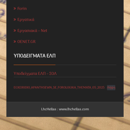
Forin
Εργατικά
Εργασιακά – Net
OENET.GR
ΥΠΟΔΕΊΓΜΑΤΑ ΕΛΠ
Υποδείγματα ΕΛΠ – ΣΟΛ
EGXEIRIDIO_APANTHSEWN_SE_FOROLOGIKA_THEMATA_05_2025
Λήψη
LhcHellas : www.lhchellas.com