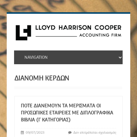
ΔΙΑΝΟΜΉ ΚΕΡΔΏΝ
ΠΌΤΕ ΔΙΑΝΈΜΟΥΝ ΤΑ ΜΕΡΊΣΜΑΤΑ ΟΙ
ΠΡΟΣΩΠΙΚΈΣ ΕΤΑΙΡΕΊΕΣ ΜΕ ΔΙΠΛΟΓΡΑΦΙΚΆ
ΒΙΒΛΊΑ (Γ ΚΑΤΗΓΟΡΊΑΣ)
09/07/2023
Δεν επιτρέπεται σχολιασμός